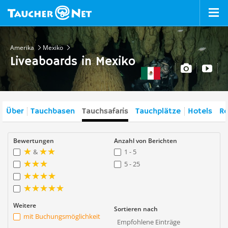
Amerika
Mexiko
Liveaboards in Mexiko
Über
Tauchbasen
Tauchsafaris
Tauchplätze
Hotels
Re
Bewertungen
Anzahl von Berichten
&
1 - 5
5 - 25
Weitere
Sortieren nach
mit Buchungsmöglichkeit
Empfohlene Einträge