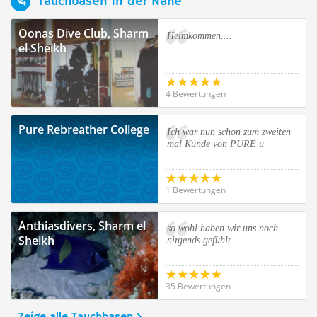
Tauchbasen in der Nähe
Oonas Dive Club, Sharm
Heimkommen....
el Sheikh
4 Bewertungen
Pure Rebreather College
Ich war nun schon zum zweiten
mal Kunde von PURE u
1 Bewertungen
Anthiasdivers, Sharm el
so wohl haben wir uns noch
Sheikh
nirgends gefühlt
35 Bewertungen