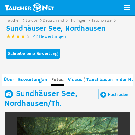
Tauchen
Europa
Deutschland
Thüringen
Tauchplätze
Sundhäuser See, Nordhausen
42 Bewertungen
Schreibe eine Bewertung
Über
Bewertungen
Fotos
Videos
Tauchbasen in der Nä
Sundhäuser See,
Hochladen
Nordhausen/Th.