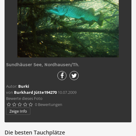
Sundhäuser See, Nordhausen/Th.
Autor:
Burki
von
Burkhard Jütte194270
10.07.2009
Bewerte dieses Foto
0 Bewertungen





Zeige Info
Die besten Tauchplätze