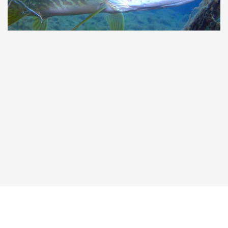
Taucher.Net