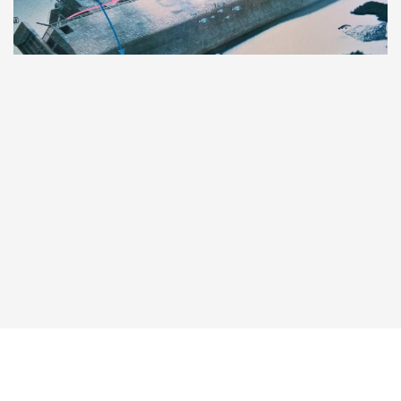
Taucher.Net