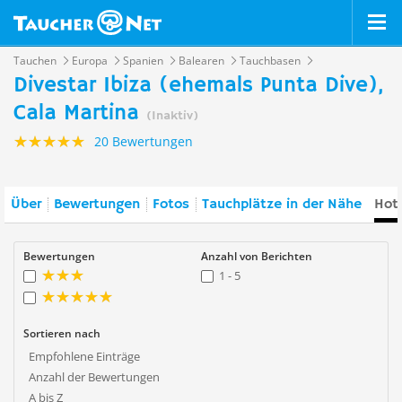
Tauchen
Europa
Spanien
Balearen
Tauchbasen
Divestar Ibiza (ehemals Punta Dive),
Cala Martina
(Inaktiv)
20 Bewertungen
Über
Bewertungen
Fotos
Tauchplätze in der Nähe
Hote
Bewertungen
Anzahl von Berichten
1 - 5
Sortieren nach
Empfohlene Einträge
Anzahl der Bewertungen
A bis Z