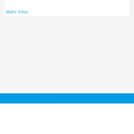
Mehr Infos
Taucher.Net
Reisebericht hinzufügen