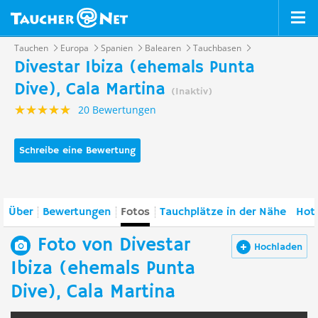
Tauchen
Europa
Spanien
Balearen
Tauchbasen
Divestar Ibiza (ehemals Punta
Dive), Cala Martina
(Inaktiv)
20 Bewertungen
Schreibe eine Bewertung
Über
Bewertungen
Fotos
Tauchplätze in der Nähe
Hote
Foto von Divestar
Hochladen
Ibiza (ehemals Punta
Dive), Cala Martina