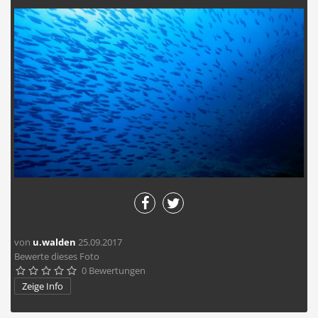
von
u.walden
25.09.2017
Bewerte dieses Foto
0 Bewertungen





Zeige Info