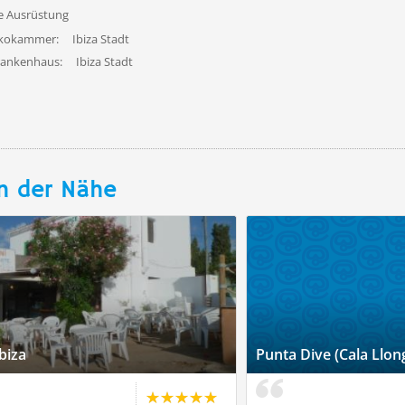
fe Ausrüstung
ekokammer:
Ibiza Stadt
rankenhaus:
Ibiza Stadt
n der Nähe
biza
Punta Dive (Cala Llon