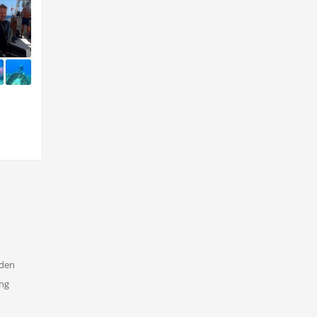
nden
ung