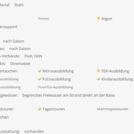
erial:
Stahl
Trimix
Argon
ersupport
nach Saison
es:
nach Saison
s-Verbände:
Padi, DAN
bis:
Divemaster
ertauchen
Nitroxausbildung
TEK-Ausbildung
ausbildung
Fotoausbildung
Kinderausbildung
nausbildung
Pool für Ausbildung
sgewässer:
begrenztes Freiwasser am Strand direkt an der Basis
stouren
Tagestouren
Mehrtagestouren
uchen
usstattung:
vorhanden