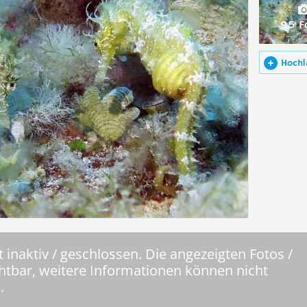
95 F
Hochl
 inaktiv / geschlossen. Die angezeigten Fotos /
chtbar, weitere Informationen können nicht
.