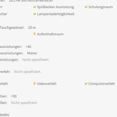
en:
2x L+W 300 Nitroxmembran
um
Spülbecken Ausrüstung
Schulungsraum
ächer
Lampenlademöglichkeit
 Tauchgewässer:
20 m
Aufenthaltsraum
ausrüstungen:
>40
hausrüstungen:
Mares
usrüstungen:
NIcht spezifiziert.
erleih:
NIcht spezifiziert.
rleih
Videoverleih
Computerverleih
chen:
>50
ößen:
NIcht spezifiziert.
Beides