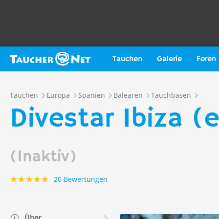
Tauchen
Galerie
Foren
Tauchen
Europa
Spanien
Balearen
Tauchbasen
Divestar Ibiza (
(Inaktiv)
20 Bewertungen
Über