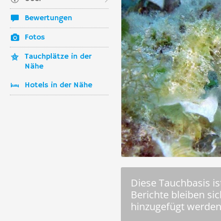
Bewertungen
Fotos
Tauchplätze in der
Nähe
Hotels in der Nähe
Diese Tauchbasis ist
Berichte bleiben si
hinzugefügt werden