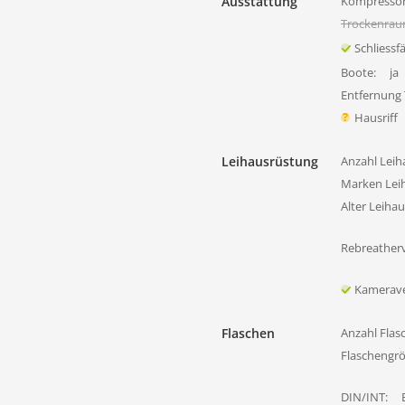
Ausstattung
Kompressor
Trockenra
Schliessf
Boote:
ja
Entfernung
Hausriff
Leihausrüstung
Anzahl Leih
Marken Lei
Alter Leiha
Rebreatherv
Kamerave
Flaschen
Anzahl Flas
Flaschengr
DIN/INT: