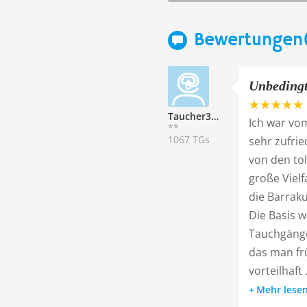
Bewertungen
Unbedingt
Taucher336053
Ich war vom
**
1067 TGs
sehr zufri
von den tol
große Viel
die Barrak
Die Basis w
Tauchgänge
das man fr
vorteilhaft .
Mehr lese