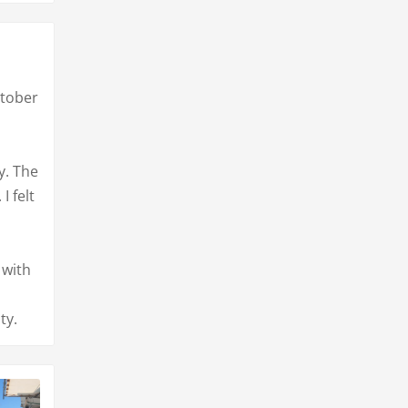
ctober
y. The
I felt
 with
ty.