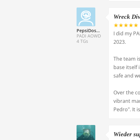
Wreck Div
PepsiDose330ml
I did my PA
PADI AOWD
4 TGs
2023.
The team is
base itself
safe and we
Over the c
vibrant mar
Pedro". It 
Wieder su