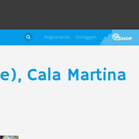
Registrieren
Einloggen

e), Cala Martina