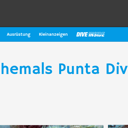
Ausrüstung
Kleinanzeigen
ehemals Punta Div