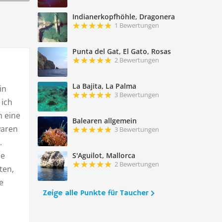
Indianerkopfhöhle, Dragonera
1 Bewertungen
Punta del Gat, El Gato, Rosas
2 Bewertungen
La Bajita, La Palma
in
3 Bewertungen
 ich
h eine
Balearen allgemein
waren
3 Bewertungen
.
ie
S'Aguilot, Mallorca
2 Bewertungen
ten,
e
Zeige alle Punkte für Taucher