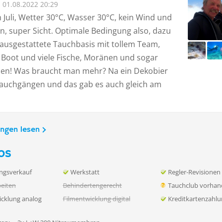
01.08.2022 20:29
Juli, Wetter 30°C, Wasser 30°C, kein Wind und
n, super Sicht. Optimale Bedingung also, dazu
 ausgestattete Tauchbasis mit tollem Team,
 Boot und viele Fische, Moränen und sogar
en! Was braucht man mehr? Na ein Dekobier
auchgängen und das gab es auch gleich am
ungen lesen
os
ngsverkauf
Werkstatt
Regler-Revisionen
eiten
Behindertengerecht
Tauchclub vorha
icklung analog
Filmentwicklung digital
Kreditkartenzahl