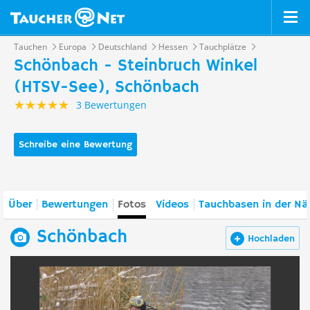
Tauchen
Europa
Deutschland
Hessen
Tauchplätze
Schönbach - Steinbruch Winkel
(HTSV-See), Schönbach
3 Bewertungen
Schreibe eine Bewertung
Über
Bewertungen
Fotos
Videos
Tauchbasen in der Nä
Schönbach
Hochladen