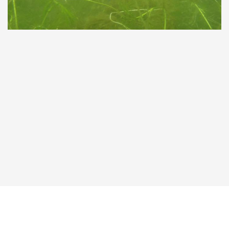
Taucher.Net