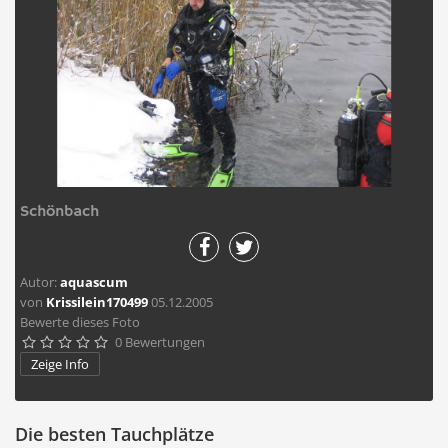
Schönbach
Autor:
aquascum
von
Krissilein170499
05.12.2005
Bewerte dieses Foto
0 Bewertungen





Zeige Info
Die besten Tauchplätze