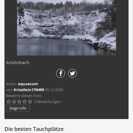
Schönbach
Autor:
aquascum
von
Krissilein170499
05.12.2005
Bewerte dieses Foto
0 Bewertungen





Zeige Info
Die besten Tauchplätze