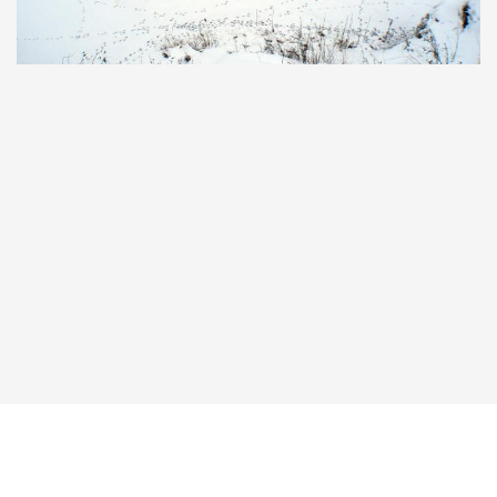
Taucher.Net