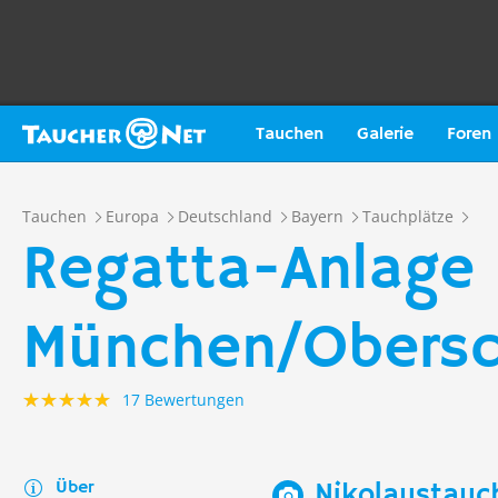
Tauchen
Galerie
Foren
Tauchen
Europa
Deutschland
Bayern
Tauchplätze
Regatta-Anlage
München/Obersc
17 Bewertungen
Über
Nikolaustauc