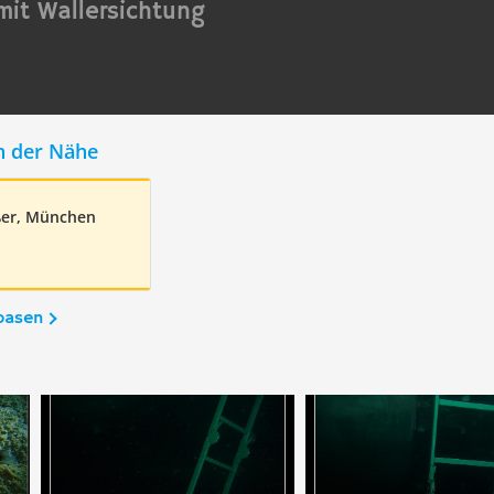
it Wallersichtung
n der Nähe
ßer, München
basen