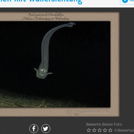
H
Bewerte dieses Foto
0 Bewertu




