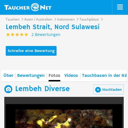
Tauchen
Asien / Australien
Indonesien
Tauchplätze
Lembeh Strait, Nord Sulawesi
2 Bewertungen
Schreibe eine Bewertung
Über
Bewertungen
Fotos
Videos
Tauchbasen in der Nä
Lembeh Diverse
Hochladen