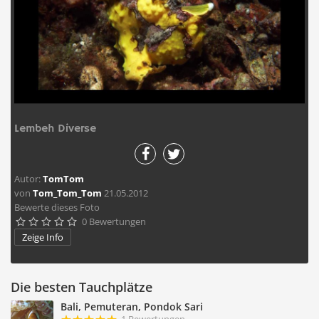
Lembeh Diverse
Autor:
TomTom
von
Tom_Tom_Tom
21.05.2012
Bewerte dieses Foto
0 Bewertungen





Zeige Info
Die besten Tauchplätze
Bali, Pemuteran, Pondok Sari