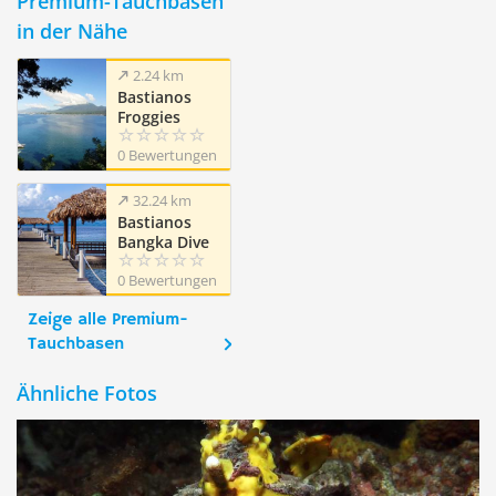
Premium-Tauchbasen
in der Nähe
2.24 km
Bastianos
Froggies
Lembeh Dive
0 Bewertungen
Resort
32.24 km
Bastianos
Bangka Dive
Resort
0 Bewertungen
Zeige alle Premium-
Tauchbasen
Ähnliche Fotos