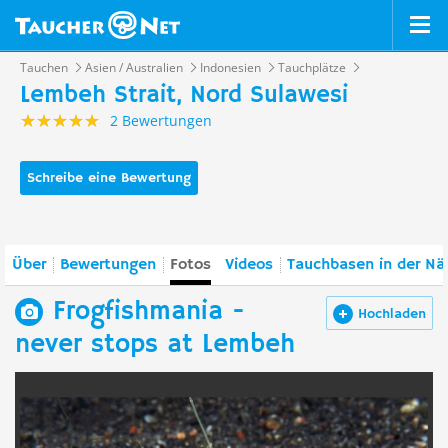
Tauchen
Asien / Australien
Indonesien
Tauchplätze
Lembeh Strait, Nord Sulawesi
2 Bewertungen
Schreibe eine Bewertung
Über
Bewertungen
Fotos
Videos
Tauchbasen in der Nä
Frogfishmania -
Hochladen
never stops at Lembeh