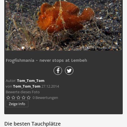
Frogfishmania - never stops at Lembeh
Autor:
Tom_Tom_Tom
von
Tom_Tom_Tom
27.12.2014
Bewerte dieses Foto
0 Bewertungen





Zeige Info
Die besten Tauchplätze