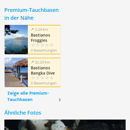
Premium-Tauchbasen
in der Nähe
2.24 km
Bastianos
Froggies
Lembeh Dive
0 Bewertungen
Resort
32.24 km
Bastianos
Bangka Dive
Resort
0 Bewertungen
Zeige alle Premium-
Tauchbasen
Ähnliche Fotos