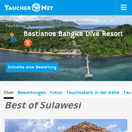
Tauchen
Asien / Australien
Indonesien
Sulawesi
Tauchbasen
Bastianos Bangka Dive Resort
0 Bewertungen
Schreibe eine Bewertung
Über
Bewertungen
Fotos
Tauchsafaris in der Nähe
Tau
Best of Sulawesi