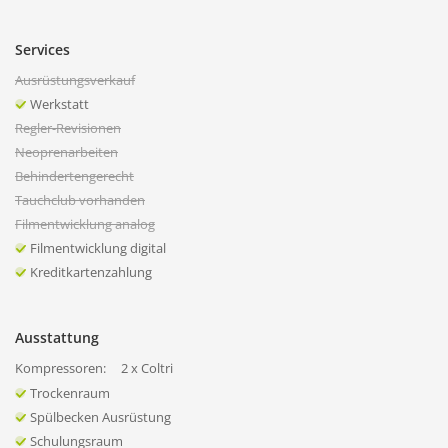
Services
Ausrüstungsverkauf
Werkstatt
Regler-Revisionen
Neoprenarbeiten
Behindertengerecht
Tauchclub vorhanden
Filmentwicklung analog
Filmentwicklung digital
Kreditkartenzahlung
Ausstattung
Kompressoren:
2 x Coltri
Trockenraum
Spülbecken Ausrüstung
Schulungsraum