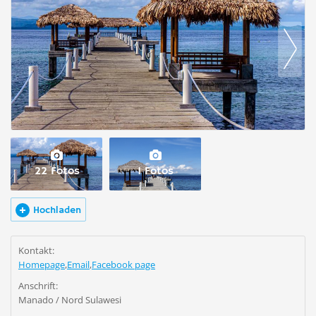
22 Fotos
1 Fotos
Hochladen
Kontakt:
Homepage
,
Email
,
Facebook page
Anschrift:
Manado / Nord Sulawesi