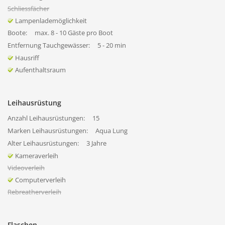
Schliessfächer
Lampenlademöglichkeit
Boote:
max. 8 - 10 Gäste pro Boot
Entfernung Tauchgewässer:
5 - 20 min
Hausriff
Aufenthaltsraum
Leihausrüstung
Anzahl Leihausrüstungen:
15
Marken Leihausrüstungen:
Aqua Lung
Alter Leihausrüstungen:
3 Jahre
Kameraverleih
Videoverleih
Computerverleih
Rebreatherverleih
Flaschen