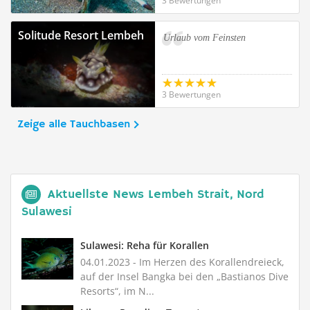
3 Bewertungen
Solitude Resort Lembeh
Urlaub vom Feinsten
3 Bewertungen
Zeige alle Tauchbasen
Aktuellste News Lembeh Strait, Nord
Sulawesi
Sulawesi: Reha für Korallen
04.01.2023
- Im Herzen des Korallendreieck,
auf der Insel Bangka bei den „Bastianos Dive
Resorts“, im N...