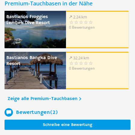
Premium-Tauchbasen in der Nähe
Bastianos Froggies
2.24 km
Lembeh Dive Resort
0 Bewertungen
Bastianos Bangka Dive
32.24 km
Resort
0 Bewertungen
Zeige alle Premium-Tauchbasen
Bewertungen(2)
Schreibe eine Bewertung