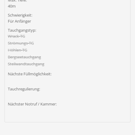
Max. Tiefe:
40m
Schwierigkeit:
Für Anfänger
Tauchgangstyp:
Wrack-TG
Strömungs-TG
Höhlen-TG
Bergseetauchgang
Steilwandtauchgang
Nächste Füllmöglichkeit:
Tauchregulierung:
Nächster Notruf / Kammer: