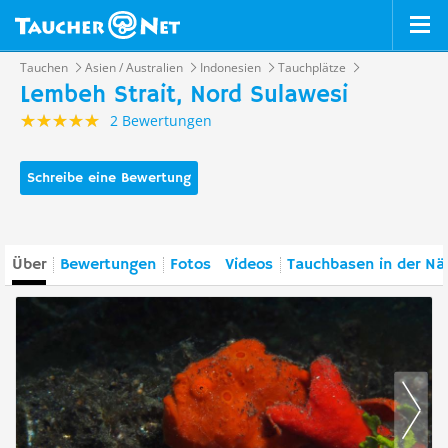
Tauchen
Asien / Australien
Indonesien
Tauchplätze
Lembeh Strait, Nord Sulawesi
2 Bewertungen
Schreibe eine Bewertung
Über
Bewertungen
Fotos
Videos
Tauchbasen in der Nä