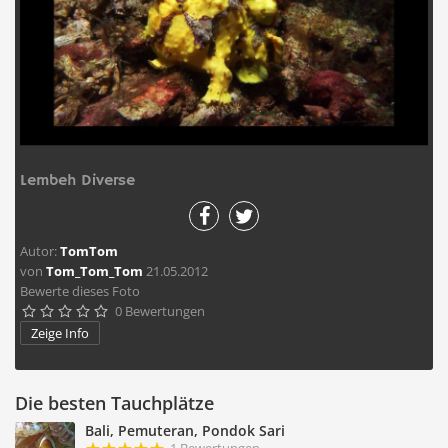
Lembeh Diverse
Autor:
TomTom
von
Tom_Tom_Tom
21.05.2012
Bewerte dieses Foto
0 Bewertungen





Zeige Info
Die besten Tauchplätze
Bali, Pemuteran, Pondok Sari