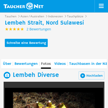
Tauchen
Asien / Australien
Indonesien
Tauchplätze
Lembeh Strait, Nord Sulawesi
2 Bewertungen
Schreibe eine Bewertung
Über
Bewertungen
Fotos
Videos
Tauchbasen in der Nä
Lembeh Diverse
Hochladen