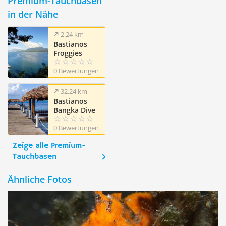
Premium-Tauchbasen
in der Nähe
2.24 km
Bastianos
Froggies
Lembeh Dive
0 Bewertungen
Resort
32.24 km
Bastianos
Bangka Dive
Resort
0 Bewertungen
Zeige alle Premium-
Tauchbasen
Ähnliche Fotos