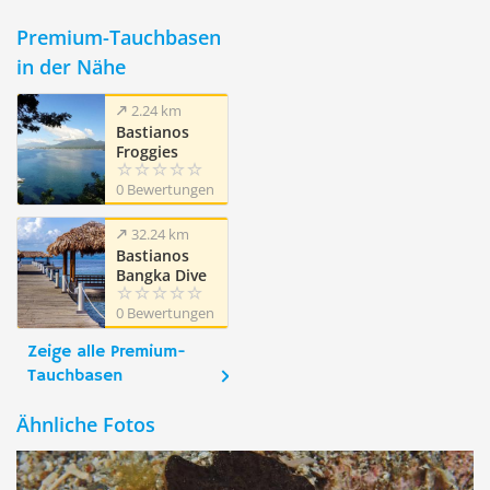
Premium-Tauchbasen
in der Nähe
2.24 km
Bastianos
Froggies
Lembeh Dive
0 Bewertungen
Resort
32.24 km
Bastianos
Bangka Dive
Resort
0 Bewertungen
Zeige alle Premium-
Tauchbasen
Ähnliche Fotos