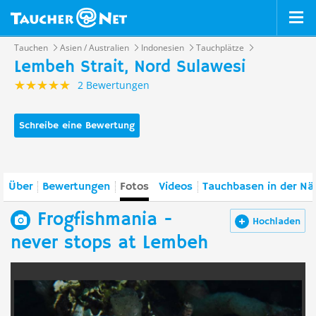
Tauchen
Asien / Australien
Indonesien
Tauchplätze
Lembeh Strait, Nord Sulawesi
2 Bewertungen
Schreibe eine Bewertung
Über
Bewertungen
Fotos
Videos
Tauchbasen in der Nä
Frogfishmania -
Hochladen
never stops at Lembeh