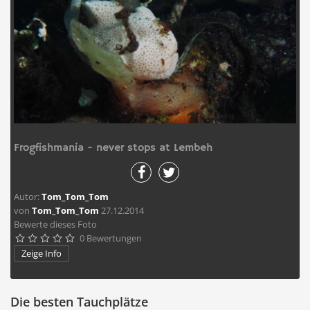
Frogfishmania - never stops at Lembeh
Autor:
Tom_Tom_Tom
von
Tom_Tom_Tom
27.12.2014
Bewerte dieses Foto
0 Bewertungen





Zeige Info
Die besten Tauchplätze