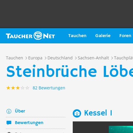
Tauchen
Galerie
Foren
Tauchen
Europa
Deutschland
Sachsen-Anhalt
Tauchplä
Steinbrüche Löb
82 Bewertungen
Über
Kessel 1
Bewertungen