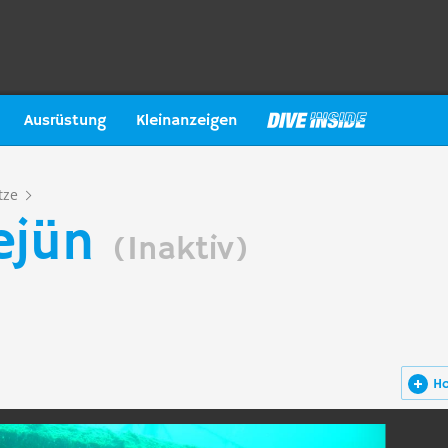
Ausrüstung
Kleinanzeigen
tze
ejün
(Inaktiv)
H