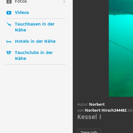
Fotos
Videos
Tauchbasen in der
Nähe
Hotels in der Nähe
Tauchclubs in der
Nähe
Autor:
Norbert
von
Norbert Hirsch244482
24.
Kessel 1
Zeige Info