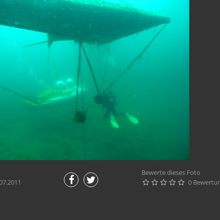
Bewerte dieses Foto
07.2011
0 Bewertu




