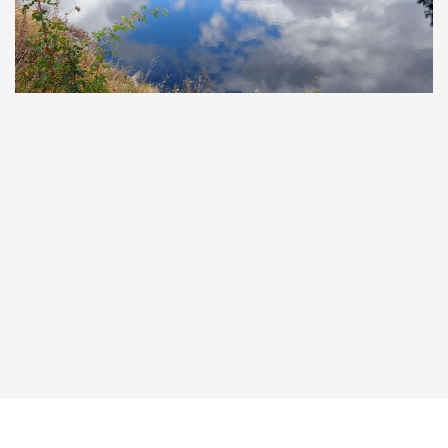
Taucher.Net