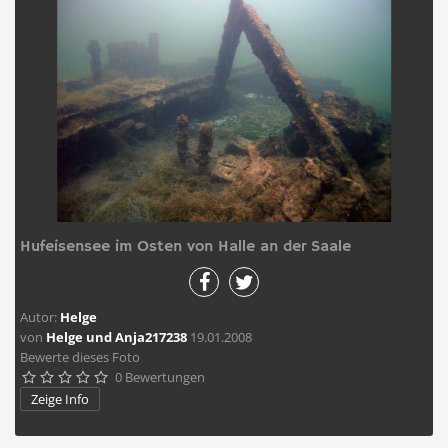
Hufeisensee im Osten von Halle an der Saale
Autor:
Helge
von
Helge und Anja217238
19.01.2008
Bewerte dieses Foto
0 Bewertungen





Zeige Info