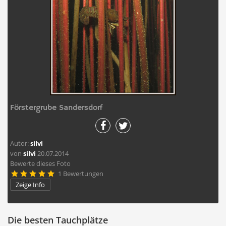
Förstergrube Sandersdorf
Autor:
silvi
von
silvi
20.07.2014
Bewerte dieses Foto
1 Bewertungen





Zeige Info
Die besten Tauchplätze