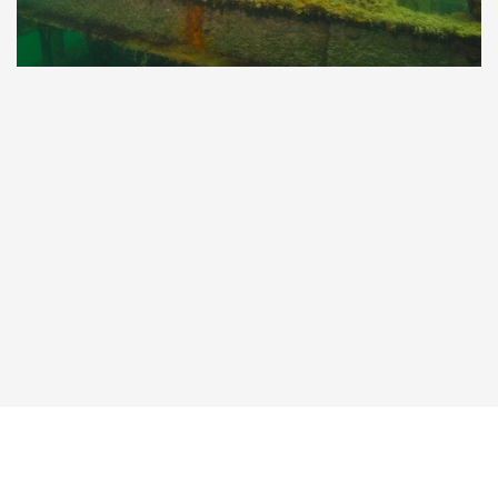
Taucher.Net