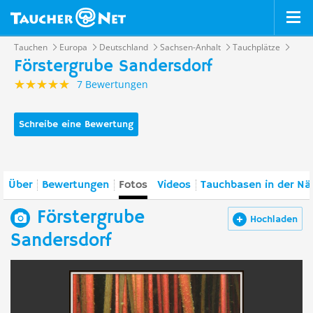
Tauchen
Europa
Deutschland
Sachsen-Anhalt
Tauchplätze
Förstergrube Sandersdorf
7 Bewertungen
Schreibe eine Bewertung
Über
Bewertungen
Fotos
Videos
Tauchbasen in der Nä
Förstergrube
Hochladen
Sandersdorf