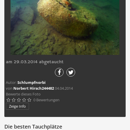
am 29.03.2014 abgetaucht
Autor:
Schlumpfnorbi
von
Norbert Hirsch244482
04.04.2014
Bewerte dieses Foto
0 Bewertungen





Zeige Info
Die besten Tauchplätze