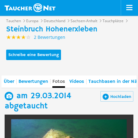
Tauchen
Europa
Deutschland
Sachsen-Anhalt
Tauchplätze
Steinbruch Hohenerxleben
2 Bewertungen
Schreibe eine Bewertung
Über
Bewertungen
Fotos
Videos
Tauchbasen in der Nä
am 29.03.2014
Hochladen
abgetaucht