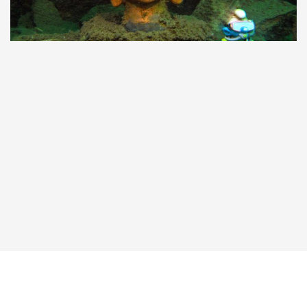
Taucher.Net