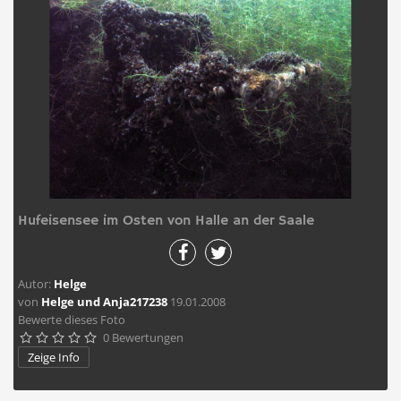
Hufeisensee im Osten von Halle an der Saale
Autor:
Helge
von
Helge und Anja217238
19.01.2008
Bewerte dieses Foto
0 Bewertungen





Zeige Info