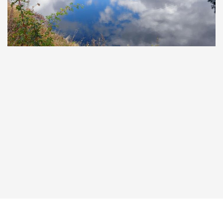
Taucher.Net