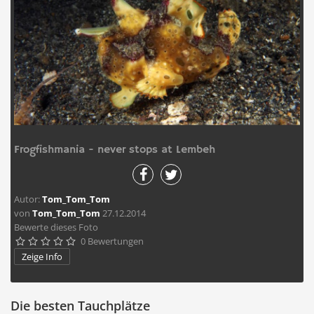
Frogfishmania - never stops at Lembeh
Autor:
Tom_Tom_Tom
von
Tom_Tom_Tom
27.12.2014
Bewerte dieses Foto
0 Bewertungen





Zeige Info
Die besten Tauchplätze