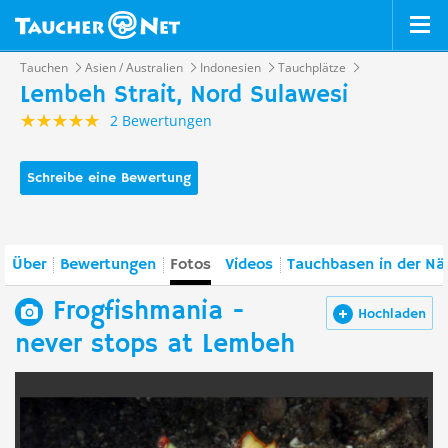
Tauchen
Asien / Australien
Indonesien
Tauchplätze
Lembeh Strait, Nord Sulawesi
2 Bewertungen
Schreibe eine Bewertung
Über
Bewertungen
Fotos
Videos
Tauchbasen in der Nä
Frogfishmania -
Hochladen
never stops at Lembeh