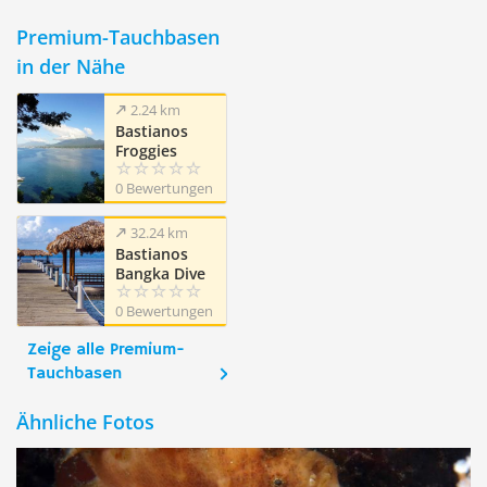
Premium-Tauchbasen
in der Nähe
2.24 km
Bastianos
Froggies
Lembeh Dive
0 Bewertungen
Resort
32.24 km
Bastianos
Bangka Dive
Resort
0 Bewertungen
Zeige alle Premium-
Tauchbasen
Ähnliche Fotos