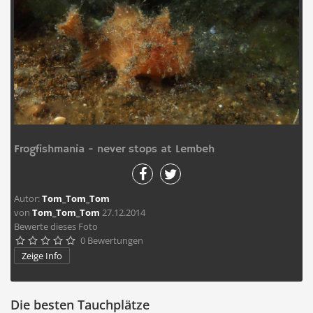
Frogfishmania - never stops at Lembeh
Autor:
Tom_Tom_Tom
von
Tom_Tom_Tom
27.12.2014
Bewerte dieses Foto
0 Bewertungen





Zeige Info
Die besten Tauchplätze