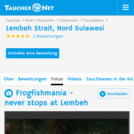
Tauchen
Asien / Australien
Indonesien
Tauchplätze
Lembeh Strait, Nord Sulawesi
2 Bewertungen
Schreibe eine Bewertung
Über
Bewertungen
Fotos
Videos
Tauchbasen in der Nä
Frogfishmania -
Hochladen
never stops at Lembeh