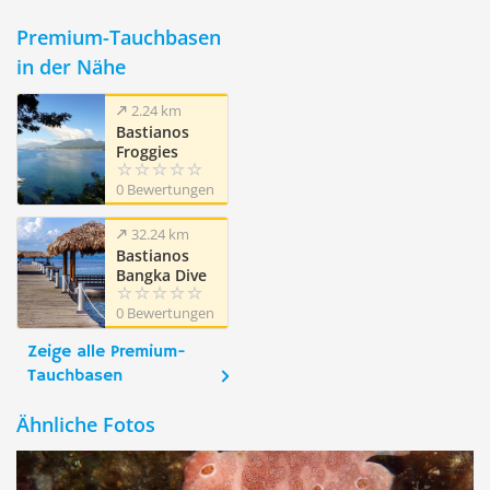
Premium-Tauchbasen
in der Nähe
2.24 km
Bastianos
Froggies
Lembeh Dive
0 Bewertungen
Resort
32.24 km
Bastianos
Bangka Dive
Resort
0 Bewertungen
Zeige alle Premium-
Tauchbasen
Ähnliche Fotos