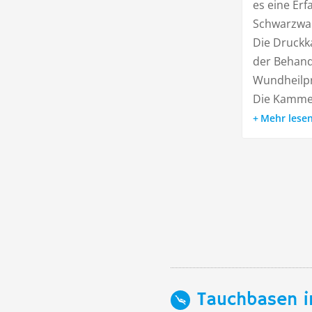
es eine Erf
Schwarzwal
Die Druckk
der Behand
Wundheilpr
Die Kammer 
Mehr lese
Tauchbasen i