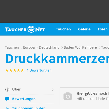
Tauchen
Galerie
Foren
Tauchen
Europa
Deutschland
Baden Württemberg
Tauc
Druckkammerzen
1 Bewertungen
Über
Hier gibt es noch 
Hilf uns und lade F
Bewertungen
Tauchbasen in der