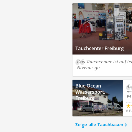
Tauchcenter Freiburg
Das Tauchcenter ist auf t
Niveau: gu
Blue Ocean
Am
Wassersport,
mei
PA
Freiburg
8 B
Zeige alle Tauchbasen