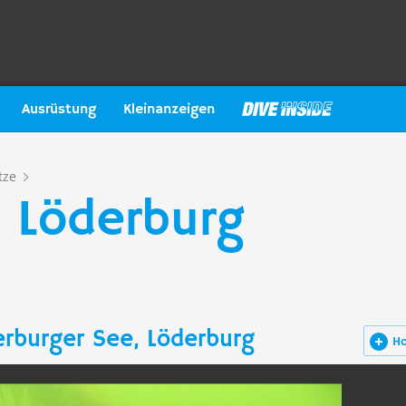
Ausrüstung
Kleinanzeigen
tze
, Löderburg
erburger See, Löderburg
H