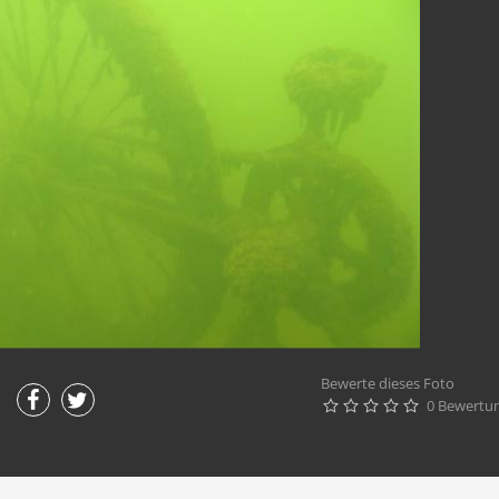
Bewerte dieses Foto
0 Bewertu




