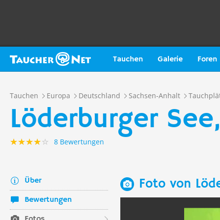
Tauchen
Galerie
Foren
Tauchen
Europa
Deutschland
Sachsen-Anhalt
Tauchplä
Löderburger See
8 Bewertungen
Über
Foto von Löd
Bewertungen
Fotos