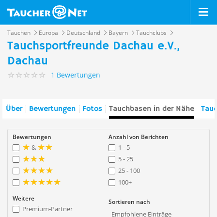
Tauchen
Europa
Deutschland
Bayern
Tauchclubs
Tauchsportfreunde Dachau e.V.,
Dachau
1 Bewertungen
Über
Bewertungen
Fotos
Tauchbasen in der Nähe
Tauc
Bewertungen
Anzahl von Berichten
&
1 - 5
5 - 25
25 - 100
100+
Weitere
Sortieren nach
Premium-Partner
Empfohlene Einträge