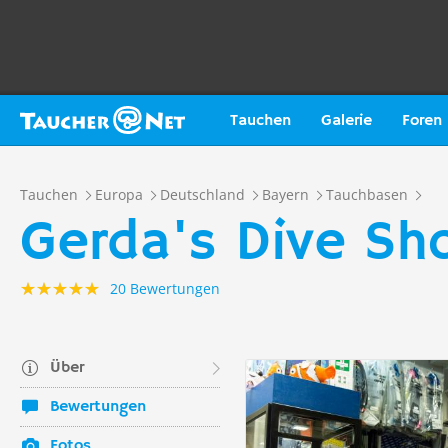
Tauchen
Galerie
Foren
Tauchen
Europa
Deutschland
Bayern
Tauchbasen
Gerda's Dive Sh
20 Bewertungen
Über
Bewertungen
Fotos