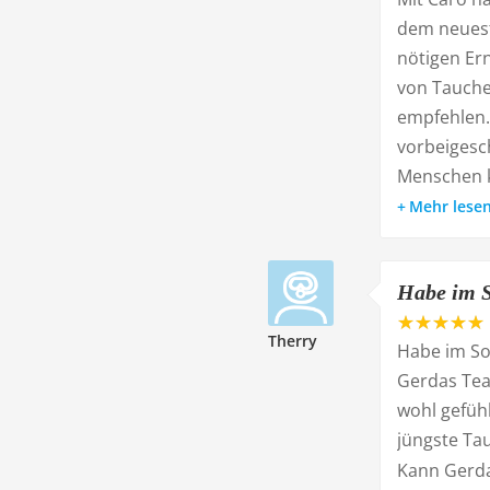
dem neuest
nötigen Ern
von Tauche
empfehlen. 
vorbeigesc
Menschen k
Mehr lese
Habe im S
Therry
Habe im S
Gerdas Tea
wohl gefüh
jüngste Tau
Kann Gerda