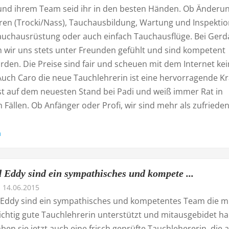
und ihrem Team seid ihr in den besten Händen. Ob Änderu
en (Trocki/Nass), Tauchausbildung, Wartung und Inspektio
auchausrüstung oder auch einfach Tauchausflüge. Bei Gerd
 wir uns stets unter Freunden gefühlt und sind kompetent
rden. Die Preise sind fair und scheuen mit dem Internet ke
Auch Caro die neue Tauchlehrerin ist eine hervorragende Kr
ist auf dem neuesten Stand bei Padi und weiß immer Rat in
 Fällen. Ob Anfänger oder Profi, wir sind mehr als zufriede
n
 Eddy sind ein sympathisches und kompete ...
14.06.2015
Eddy sind ein sympathisches und kompetentes Team die m
richtig gute Tauchlehrerin unterstützt und mitausgebidet h
ben sie jetzt auch eine frisch geprüfte Tauchlehererin, die 