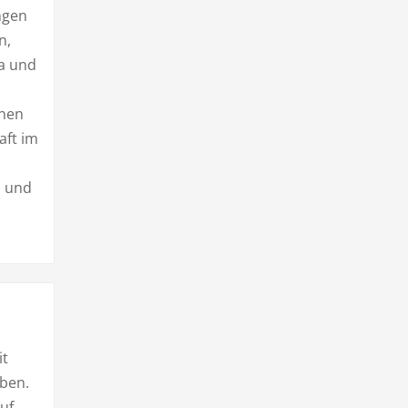
ngen
n,
a und
inen
aft im
n und
it
aben.
auf