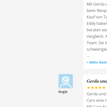
Mit Gerda 
beim Neopr
Kauf von T
Eddy haben
beraten wo
Vergleich. 
Team. Sie 
schwierigen
...
Mehr lese
Gerda und
bogie
Gerda und 
Caro eine 
Mit Caro ha