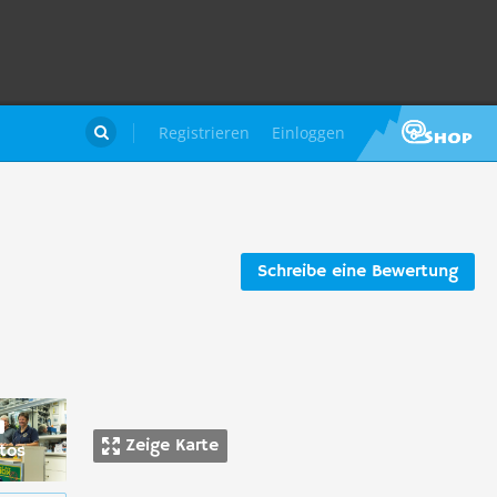
Registrieren
Einloggen

Schreibe eine Bewertung
Zeige Karte
tos