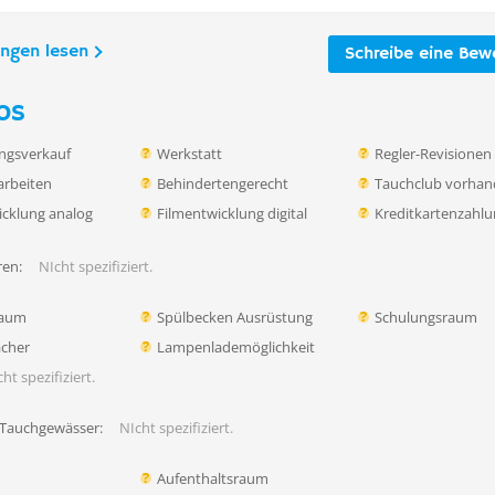
ungen lesen
Schreibe eine Bew
os
ngsverkauf
Werkstatt
Regler-Revisionen
rbeiten
Behindertengerecht
Tauchclub vorha
icklung analog
Filmentwicklung digital
Kreditkartenzahl
en:
NIcht spezifiziert.
raum
Spülbecken Ausrüstung
Schulungsraum
ächer
Lampenlademöglichkeit
ht spezifiziert.
 Tauchgewässer:
NIcht spezifiziert.
Aufenthaltsraum