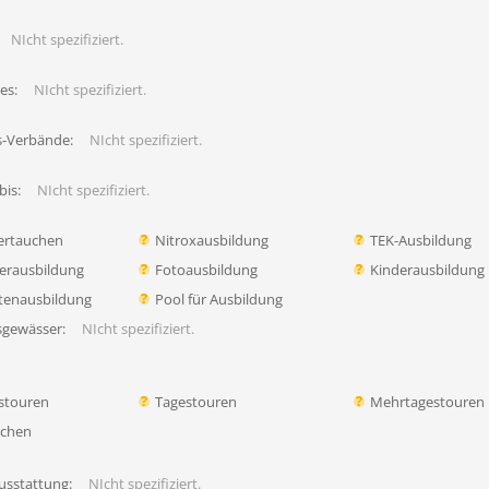
NIcht spezifiziert.
es:
NIcht spezifiziert.
s-Verbände:
NIcht spezifiziert.
bis:
NIcht spezifiziert.
ertauchen
Nitroxausbildung
TEK-Ausbildung
erausbildung
Fotoausbildung
Kinderausbildung
tenausbildung
Pool für Ausbildung
sgewässer:
NIcht spezifiziert.
stouren
Tagestouren
Mehrtagestouren
uchen
usstattung:
NIcht spezifiziert.