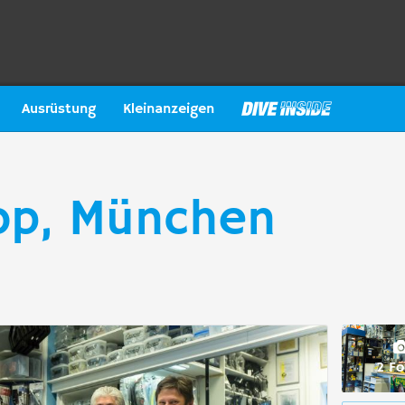
Ausrüstung
Kleinanzeigen
op, München
2 Fo