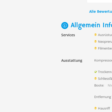
Alle Bewert
Allgemein Inf
Services
Ausrüstu
Neoprena
Filmentw
Ausstattung
Kompressor
Trocken
Schliessf
Boote:
NIc
Entfernung
Hausriff