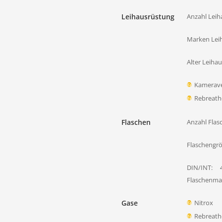
Leihausrüstung
Anzahl Leih
Marken Lei
Alter Leiha
Kamerave
Rebreath
Flaschen
Anzahl Flas
Flaschengr
DIN/INT:
Flaschenmat
Gase
Nitrox
Rebreath