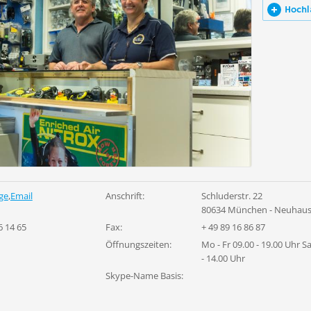
Hochl
ge
,
Email
Anschrift:
Schluderstr. 22
80634 München - Neuhau
6 14 65
Fax:
+ 49 89 16 86 87
Öffnungszeiten:
Mo - Fr 09.00 - 19.00 Uhr S
- 14.00 Uhr
Skype-Name Basis: