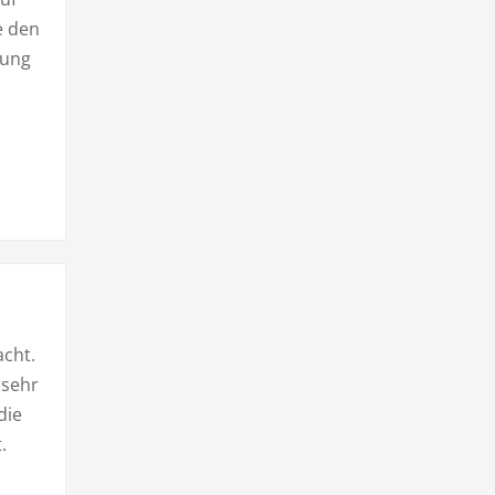
e den
tung
cht.
 sehr
die
.