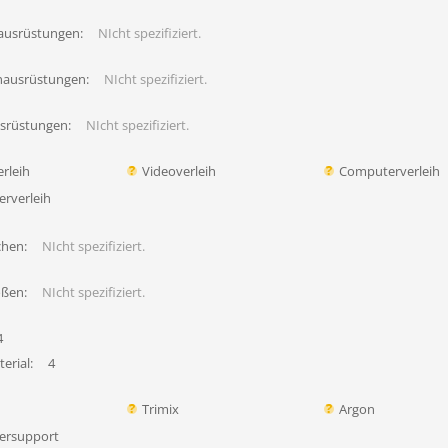
ausrüstungen:
NIcht spezifiziert.
hausrüstungen:
NIcht spezifiziert.
usrüstungen:
NIcht spezifiziert.
rleih
Videoverleih
Computerverleih
erverleih
chen:
NIcht spezifiziert.
ößen:
NIcht spezifiziert.
4
erial:
4
Trimix
Argon
ersupport