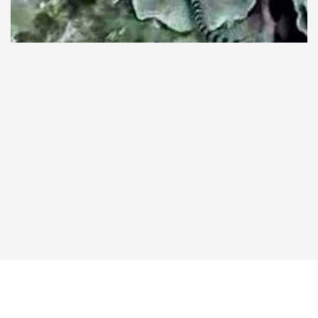
Taucher.Net