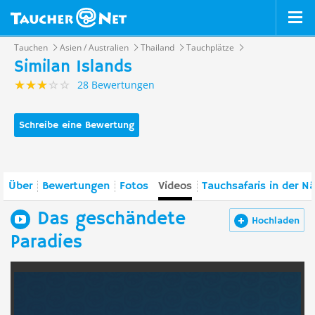
Tauchen
Asien / Australien
Thailand
Tauchplätze
Similan Islands
28 Bewertungen
Schreibe eine Bewertung
Über
Bewertungen
Fotos
Videos
Tauchsafaris in der N
Das geschändete
Hochladen
Paradies