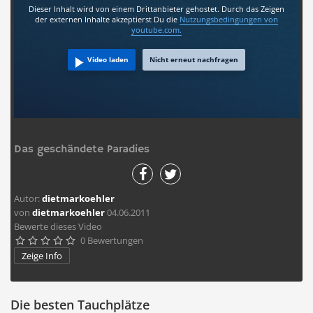
Dieser Inhalt wird von einem Drittanbieter gehostet. Durch das Zeigen
der externen Inhalte akzeptierst Du die
Nutzungsbedingungen
von
youtube.com.
Video laden
Nicht erneut nachfragen
Das geschändete Paradies
Autor:
dietmarkoehler
von
dietmarkoehler
04.06.2011
Bewerte dieses Video
0 Bewertungen





Zeige Info
Die besten Tauchplätze