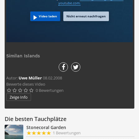
youtube.com.
Video laden
Nicht erneut nachfragen
Similan Islands
Autor:
Uwe Müller
08.02.2008
Bewerte dieses Video
0 Bewertungen





Zeige Info
Die besten Tauchplätze
Stonecoral Garden
1 Bewertungen