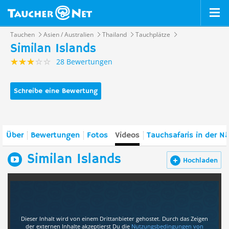
Tauchen
Asien / Australien
Thailand
Tauchplätze
Similan Islands
28 Bewertungen
Schreibe eine Bewertung
Über
Bewertungen
Fotos
Videos
Tauchsafaris in der N
Similan Islands
Hochladen
Dieser Inhalt wird von einem Drittanbieter gehostet. Durch das Zeigen
der externen Inhalte akzeptierst Du die
Nutzungsbedingungen
von