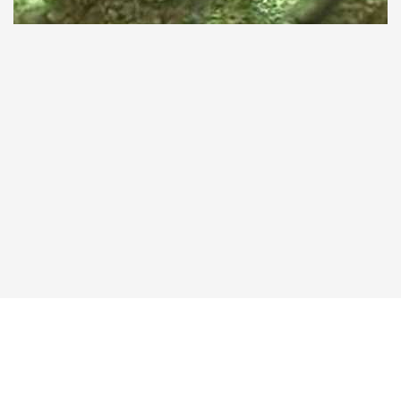
Taucher.Net