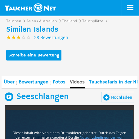
Tauchen
Asien / Australien
Thailand
Tauchplätze
Similan Islands
28 Bewertungen
Schreibe eine Bewertung
Über
Bewertungen
Fotos
Videos
Tauchsafaris in der N
Seeschlangen
Hochladen
Dieser Inhalt wird von einem Drittanbieter gehostet. Durch das Zeigen
der externen Inhalte akzeptierst Du die
Nutzungsbedingungen
von