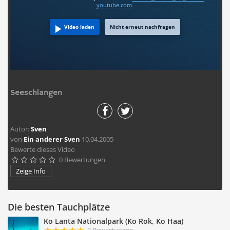
youtube.com.
Video laden
Nicht erneut nachfragen
Seeschlangen
Autor:
Sven
von
Ein anderer Sven
10.04.2005
Bewerte dieses Video
0 Bewertungen





Zeige Info
Die besten Tauchplätze
Ko Lanta Nationalpark (Ko Rok, Ko Haa)