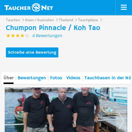
Tauchen
Asien / Australien
Thailand
Tauchplätze
Chumpon Pinnacle / Koh Tao
4 Bewertungen
Schreibe eine Bewertung
Über
Bewertungen
Fotos
Videos
Tauchbasen in der Nä