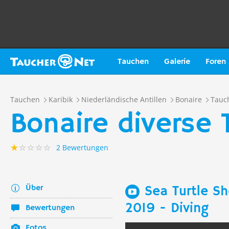
Tauchen
Galerie
Foren
Tauchen
Karibik
Niederländische Antillen
Bonaire
Tauc
Bonaire diverse
2 Bewertungen
Über
Sea Turtle Sh
2019 - Diving
Bewertungen
Fotos