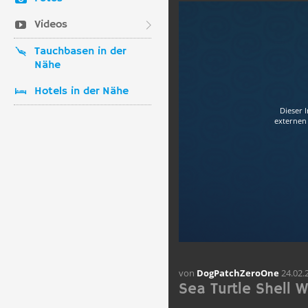
Videos
Tauchbasen in der
Nähe
Hotels in der Nähe
Dieser 
externen 
von
DogPatchZeroOne
24.02.
Sea Turtle Shell 