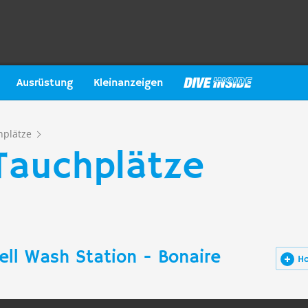
Ausrüstung
Kleinanzeigen
hplätze
 Tauchplätze
ell Wash Station - Bonaire
H