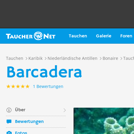
Tauchen
Galerie
Foren
Tauchen
Karibik
Niederländische Antillen
Bonaire
Tauc
Barcadera
1 Bewertungen
Über
Bewertungen
Fotos