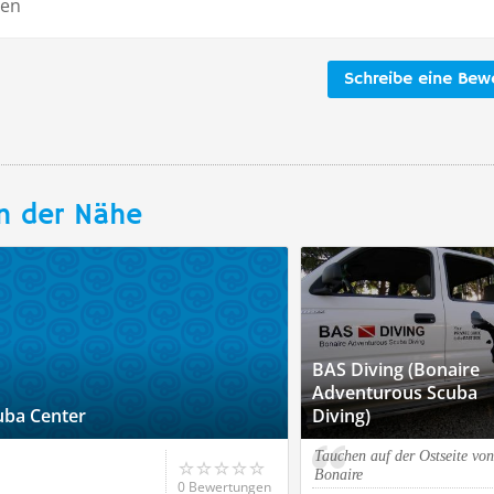
len
Schreibe eine Bew
n der Nähe
BAS Diving (Bonaire
Adventurous Scuba
uba Center
Diving)
Tauchen auf der Ostseite von
Bonaire
0 Bewertungen