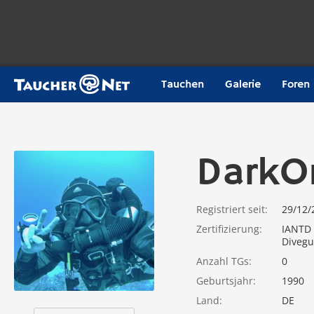
Tauchen
Galerie
Foren
DarkO
Registriert seit
29/12/
Zertifizierung
IANTD 
Divegu
Anzahl TGs
0
Geburtsjahr
1990
Land
DE