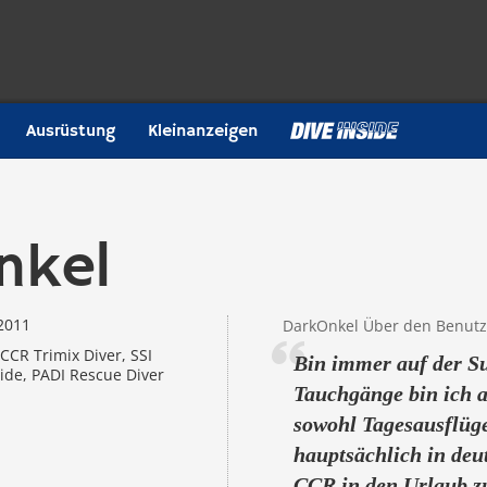
Ausrüstung
Kleinanzeigen
nkel
2011
DarkOnkel Über den Benutz
CCR Trimix Diver, SSI
Bin immer auf der S
ide, PADI Rescue Diver
Tauchgänge bin ich a
sowohl Tagesausflüg
hauptsächlich in deu
CCR in den Urlaub zu