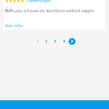
2 Bewertungen
Hallo,also ich kann die Tauchbasis wirklich empfeh
Mehr Infos
1
2
3
4

Taucher.Net