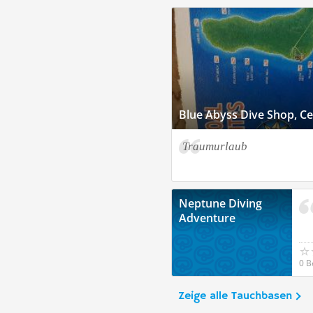
Blue Abyss Dive Shop, C
Traumurlaub
Neptune Diving
Adventure
0 B
Zeige alle Tauchbasen