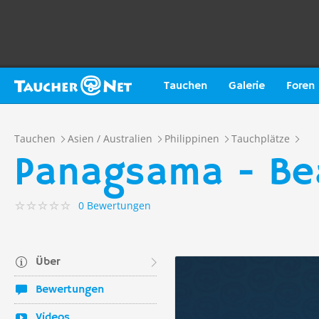
Tauchen
Galerie
Foren
Tauchen
Asien / Australien
Philippinen
Tauchplätze
Panagsama - Be
0 Bewertungen
Über
Bewertungen
Videos