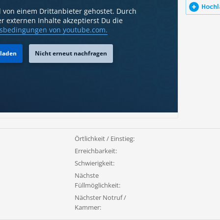
Hochl
d von einem Drittanbieter gehostet. Durch
r externen Inhalte akzeptierst Du die
sbedingungen
von youtube.com.
 laden
Nicht erneut nachfragen
Örtlichkeit / Einstieg:
Erreichbarkeit:
Schwierigkeit:
Nächste
Füllmöglichkeit:
Nächster Notruf /
Kammer: