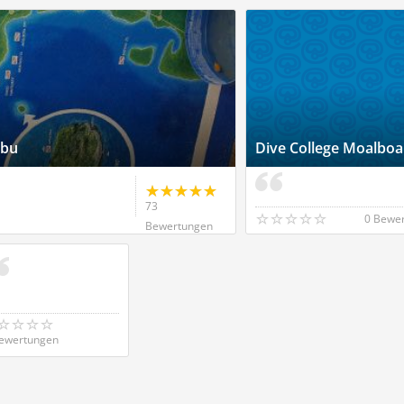
ebu
Dive College Moalboa
73
0 Bewe
Bewertungen
ewertungen