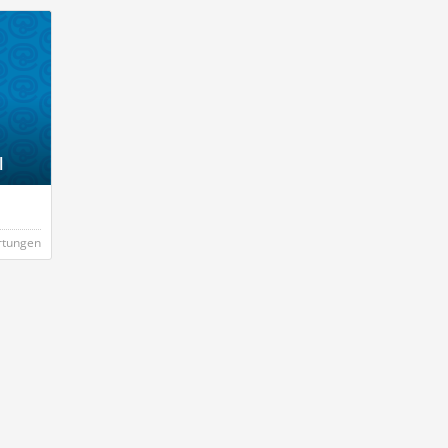
l
rtungen