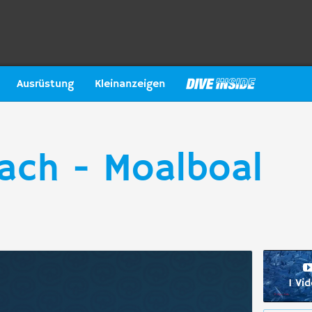
Ausrüstung
Kleinanzeigen
ach - Moalboal
1 Vi