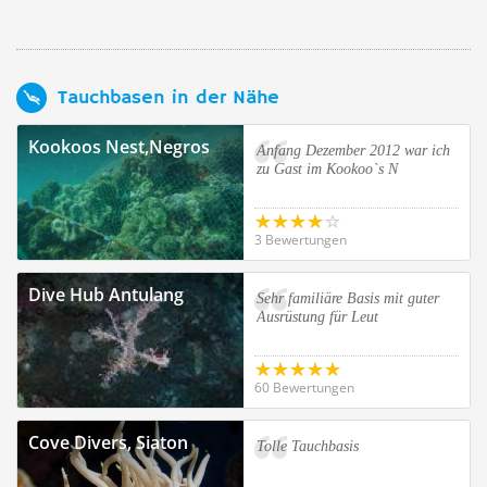
Tauchbasen in der Nähe
Kookoos Nest,Negros
Anfang Dezember 2012 war ich
zu Gast im Kookoo`s N
3 Bewertungen
Dive Hub Antulang
Sehr familiäre Basis mit guter
Ausrüstung für Leut
60 Bewertungen
Cove Divers, Siaton
Tolle Tauchbasis