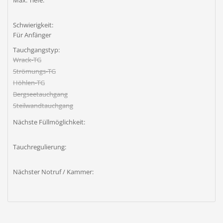
Max. Tiefe:
Schwierigkeit:
Für Anfänger
Tauchgangstyp:
Wrack-TG
Strömungs-TG
Höhlen-TG
Bergseetauchgang
Steilwandtauchgang
Nächste Füllmöglichkeit:
Tauchregulierung:
Nächster Notruf / Kammer: