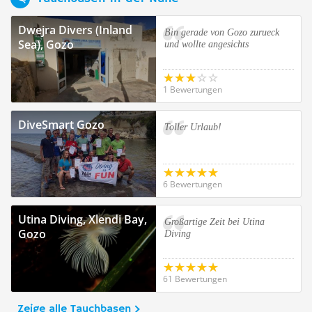
Dwejra Divers (Inland
Bin gerade von Gozo zurueck
Sea), Gozo
und wollte angesichts
1 Bewertungen
DiveSmart Gozo
Toller Urlaub!
6 Bewertungen
Utina Diving, Xlendi Bay,
Großartige Zeit bei Utina
Gozo
Diving
61 Bewertungen
Zeige alle Tauchbasen