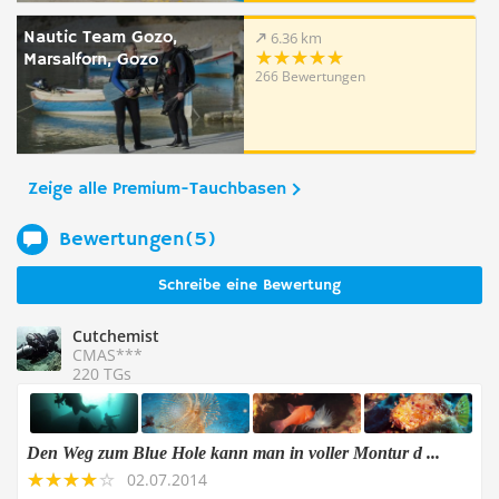
Nautic Team Gozo,
6.36 km
Marsalforn, Gozo
266 Bewertungen
Zeige alle Premium-Tauchbasen
Bewertungen(5)
Schreibe eine Bewertung
Cutchemist
CMAS***
220 TGs
Den Weg zum Blue Hole kann man in voller Montur d ...
02.07.2014