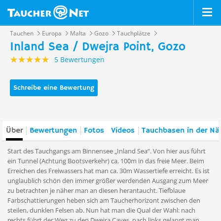
Tauchen
Europa
Malta
Gozo
Tauchplätze
Inland Sea / Dwejra Point, Gozo
5 Bewertungen
Schreibe eine Bewertung
Über
Bewertungen
Fotos
Videos
Tauchbasen in der Nä
Start des Tauchgangs am Binnensee „Inland Sea“. Von hier aus führt
ein Tunnel (Achtung Bootsverkehr) ca. 100m in das freie Meer. Beim
Erreichen des Freiwassers hat man ca. 30m Wassertiefe erreicht. Es ist
unglaublich schön den immer größer werdenden Ausgang zum Meer
zu betrachten je näher man an diesen herantaucht. Tiefblaue
Farbschattierungen heben sich am Taucherhorizont zwischen den
steilen, dunklen Felsen ab. Nun hat man die Qual der Wahl: nach
rechts führt der Weg zu den Dwejra Caves, nach links gelangt man