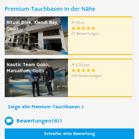
Premium-Tauchbasen in der Nähe
Ritual Dive, Xlendi Bay,
70 m
Gozo
22 Bewertungen
Nautic Team Gozo,
5.75 km
Marsalforn, Gozo
266 Bewertungen
Zeige alle Premium-Tauchbasen
Bewertungen(61)
Schreibe eine Bewertung