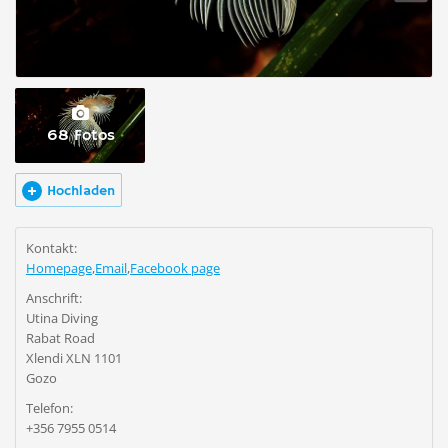
68 Fotos
Hochladen
Kontakt:
Homepage
,
Email
,
Facebook page
Anschrift:
Utina Diving
Rabat Road
Xlendi XLN 1101
Gozo
Telefon:
+356 7955 0514