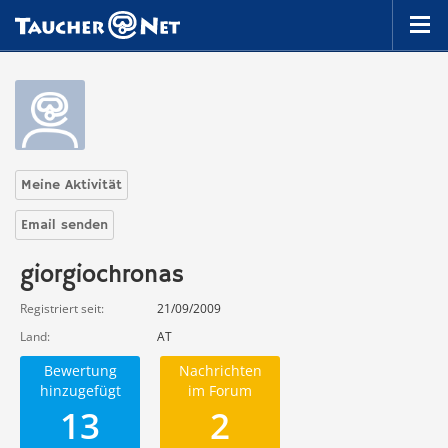
Meine Aktivität
Email senden
giorgiochronas
Registriert seit
21/09/2009
Land
AT
Bewertung
Nachrichten
hinzugefügt
im Forum
13
2