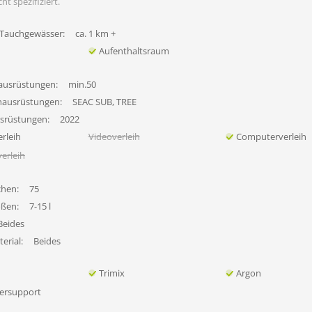
ht spezifiziert.
 Tauchgewässer:
ca. 1 km +
Aufenthaltsraum
ausrüstungen:
min.50
hausrüstungen:
SEAC SUB, TREE
usrüstungen:
2022
rleih
Videoverleih
Computerverleih
erleih
chen:
75
ößen:
7-15 l
Beides
erial:
Beides
Trimix
Argon
ersupport