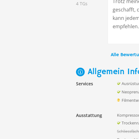
Trotz mein
4 TGs
geschafft, 
kann jedem
empfehlen.
Alle Bewert
Allgemein Inf
Services
Ausrüstu
Neoprena
Filmentw
Ausstattung
Kompressor
Trocken
Schliessfäc