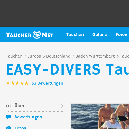
Tauchen
Galerie
Foren
Tauchen
Europa
Deutschland
Baden Württemberg
Tau
EASY-DIVERS Tau
53 Bewertungen
Über
Bewertungen
Fotos