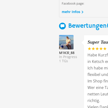
Facebook page:
mehr Infos
Bewertungen
Super Tau
M1K3l_88
Habe Kurzf
In Progress
1 TGs
in Ketsch 
Ich habe m
flexibel un
Im Shop fin
Wer eine T
netten Leut
richtig.
Vielen Dan