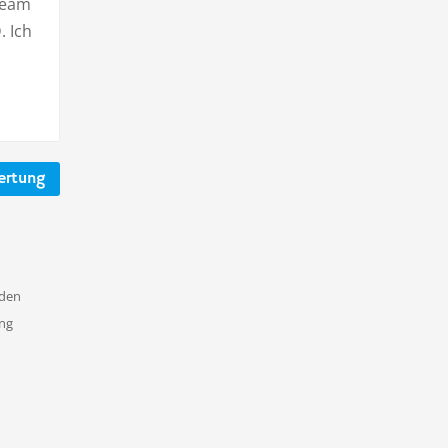
Team
. Ich
z
ertung
nden
ung