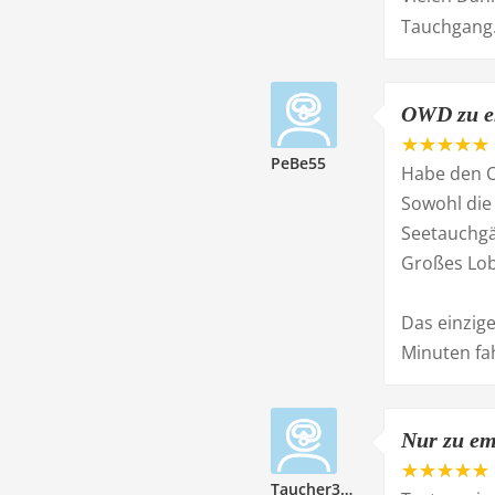
Tauchgang
OWD zu e
PeBe55
Habe den 
Sowohl die
Seetauchgä
Großes Lob 
Das einzige
Minuten fah
Nur zu em
Taucher325044