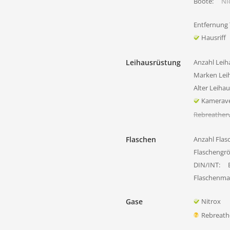
Boote:
NIc
Entfernung
Hausriff
Leihausrüstung
Anzahl Leih
Marken Lei
Alter Leiha
Kamerave
Rebreatherv
Flaschen
Anzahl Flas
Flaschengr
DIN/INT:
Flaschenmat
Gase
Nitrox
Rebreath