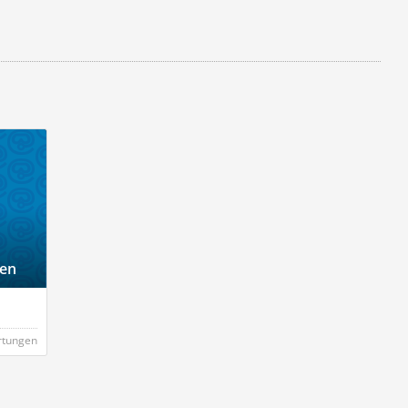
gen
rtungen