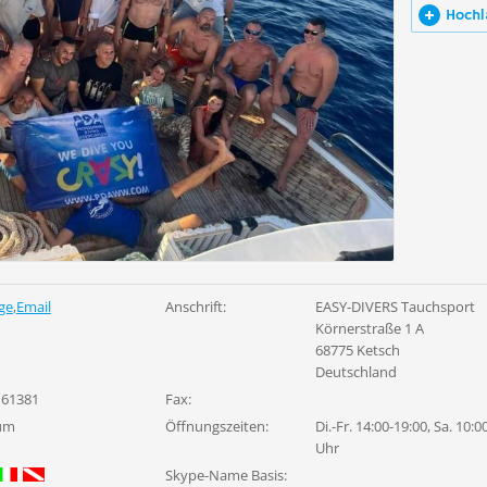
Hochl
ge
,
Email
Anschrift:
EASY-DIVERS Tauchsport
Körnerstraße 1 A
68775 Ketsch
Deutschland
 61381
Fax:
um
Öffnungszeiten:
Di.-Fr. 14:00-19:00, Sa. 10:0
Uhr
Skype-Name Basis: