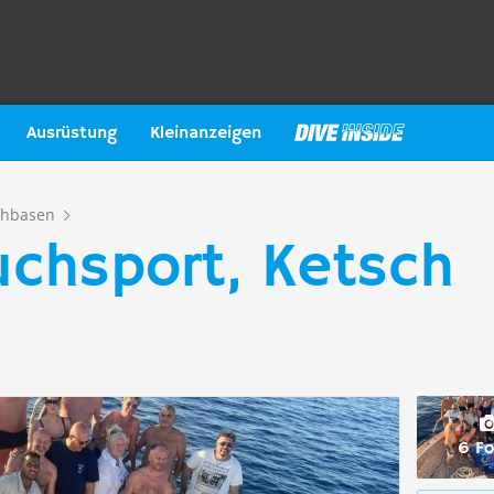
Ausrüstung
Kleinanzeigen
chbasen
chsport, Ketsch
6 Fo