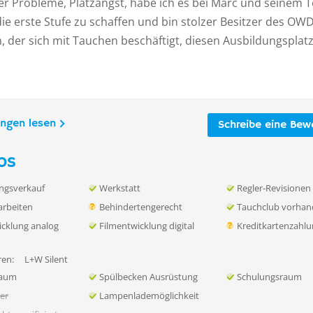
er Probleme, Platzangst, habe ich es bei Marc und seinem 
die erste Stufe zu schaffen und bin stolzer Besitzer des OWD
, der sich mit Tauchen beschäftigt, diesen Ausbildungsplat
ungen lesen
Schreibe eine Bew
os
ngsverkauf
Werkstatt
Regler-Revisionen
rbeiten
Behindertengerecht
Tauchclub vorha
icklung analog
Filmentwicklung digital
Kreditkartenzahl
en:
L+W Silent
raum
Spülbecken Ausrüstung
Schulungsraum
her
Lampenlademöglichkeit