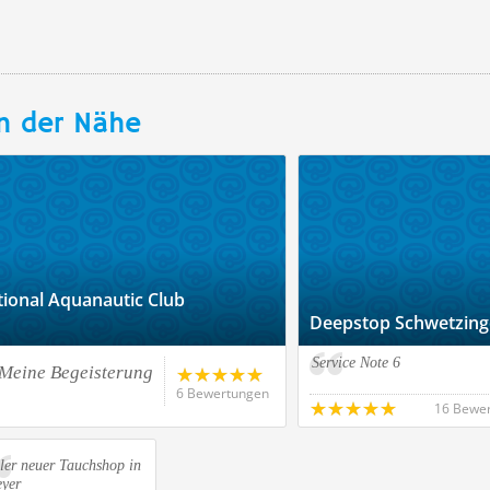
n der Nähe
tional Aquanautic Club
Deepstop Schwetzin
Service Note 6
!Meine Begeisterung
6 Bewertungen
16 Bewe
ler neuer Tauchshop in
eyer