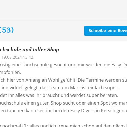
(53)
Schreibe eine Bew
chschule und toller Shop
19.08.2024 13:42
ristig eine Tauchschule gesucht und mir wurden die Easy-D
empfohlen.
ich hier von Anfang an Wohl gefühlt. Die Termine werden s
d individuell gelegt, das Team um Marc ist einfach super.
det Ihr alles was Ihr braucht und werdet super beraten.
auchschule einen guten Shop sucht oder einen Spot wo ma
en tauchen kann seit ihr bei den Easy Divers in Ketsch gen
k nochmal für alles und ich freue mich schon auf den nächs