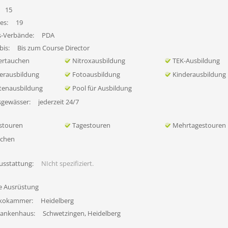
15
es:
19
s-Verbände:
PDA
bis:
Bis zum Course Director
ertauchen
Nitroxausbildung
TEK-Ausbildung
erausbildung
Fotoausbildung
Kinderausbildung
tenausbildung
Pool für Ausbildung
sgewässer:
jederzeit 24/7
stouren
Tagestouren
Mehrtagestouren
uchen
usstattung:
NIcht spezifiziert.
fe Ausrüstung
ekokammer:
Heidelberg
rankenhaus:
Schwetzingen, Heidelberg