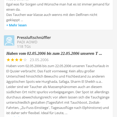
Egal was für Sorgen und Wünsche man hat es ist immer jemand für
einen da.
Das Tauchen war klasse auch wenns mit den Delfinen nicht
geklappt ...
Mehr lesen
Pressluftschnüffler
PADI AOWD
118 TGs
Haben vom 02.05.2006 bis zum 22.05.2006 unseren T ...
23.05.2006
Haben vom 02.05.2006 bis zum 22.05.2006 unseren Tauchurlaub in
El Qusier verbracht. Das Fazit vorneweg: Kein allzu großer
Unterschied hinsichtlich Bewuchs und Fischbestand zu anderen
ägyptischen Spots wie Hurghada, Safaga, Sharm El Sheikh u.a..
Leider sind wir Taucher als Massenphänomen auch an diesem
südlichen Ort nicht spurlos vorbeigegangen. Der Spot ist allerdings
durchaus abwechslungsreich; vor allem lassen sich die Tauchgänge
unterschiedlich gestalten (Tagesfahrt mit Tauchboot, Zodiak-
Fahrten, „Zu-Fuss-Einstiege´, Tagesausflüge nach Elphinstone) und
ist daher sehr flexibel. Ideal für Leute, ...