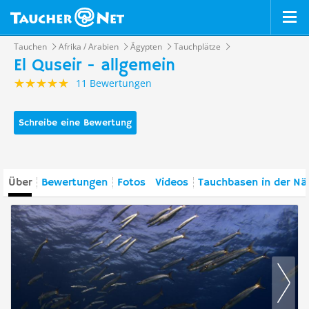
Tauchen
Afrika / Arabien
Ägypten
Tauchplätze
El Quseir - allgemein
11 Bewertungen
Schreibe eine Bewertung
Über
Bewertungen
Fotos
Videos
Tauchbasen in der Nä