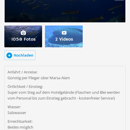
1058 Fotos
2 Videos
Hochladen
Anfahrt / Anreise:
Günstig per Flieger über Marsa Alam
Örtlichkeit / Einstieg:
Super vom Steg auf dem Hotelgelände (Flaschen und Blei werden
vom Personal bis zum Einstieg gebracht - kostenfreier Service!)
Wasser:
Salzwasser
Erreichbarkeit:
Beides möglich