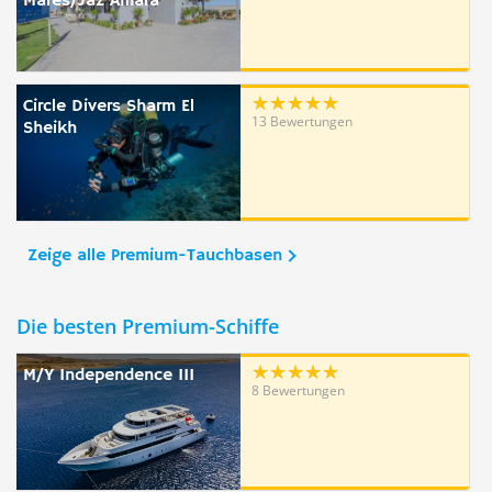
Mares/Jaz Amara
Circle Divers Sharm El
13 Bewertungen
Sheikh
Zeige alle Premium-Tauchbasen
Die besten Premium-Schiffe
M/Y Independence III
8 Bewertungen