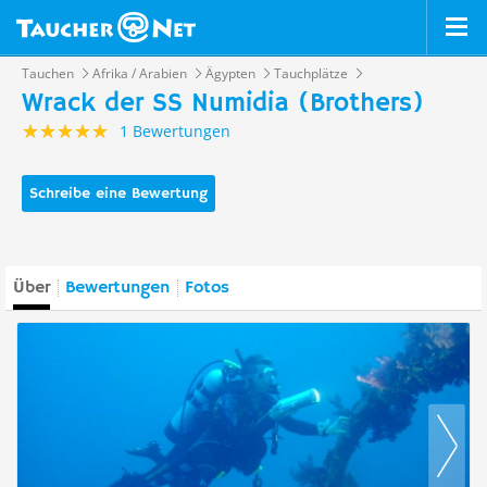
Tauchen
Afrika / Arabien
Ägypten
Tauchplätze
Wrack der SS Numidia (Brothers)
1 Bewertungen
Schreibe eine Bewertung
Über
Bewertungen
Fotos