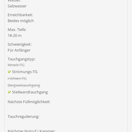
Wasser:
Salzwasser
Erreichbarkeit:
Beides möglich
Max. Tiefe:
18-20 m
Schwierigkeit:
Für Anfänger
Tauchgangstyp:
Wrack-TG
Strömungs-TG
Höhlen-TG
Bergseetauchgang
Steilwandtauchgang
Nächste Füllmöglichkeit:
Tauchregulierung:
Nächster Notruf / Kammer: