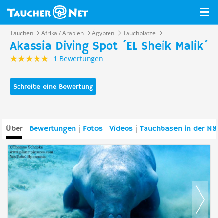
Tauchen
Afrika / Arabien
Ägypten
Tauchplätze
Akassia Diving Spot ´EL Sheik Malik´
1 Bewertungen
Schreibe eine Bewertung
Über
Bewertungen
Fotos
Videos
Tauchbasen in der Nä