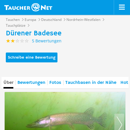
Tauchen
Europa
Deutschland
Nordrhein-Westfalen
Tauchplätze
Dürener Badesee
5 Bewertungen
Schreibe eine Bewertung
Über
Bewertungen
Fotos
Tauchbasen in der Nähe
Hote