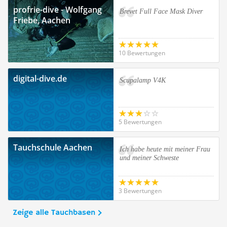
profrie-dive - Wolfgang
Brevet Full Face Mask Diver
Friebe, Aachen
10 Bewertungen
digital-dive.de
Scupalamp V4K
5 Bewertungen
Tauchschule Aachen
Ich habe heute mit meiner Frau
und meiner Schweste
3 Bewertungen
Zeige alle Tauchbasen