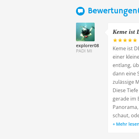
Bewertungen(
Keme ist D
explorer08
Keme ist DE
PADI MI
einer klei
entlang, üb
dann eine S
zulässige M
Diese Tief
gerade im B
Panorama, 
schaut, ode
Mehr lese