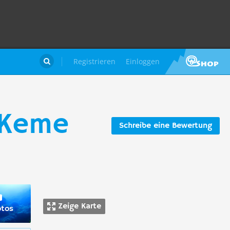
Registrieren
Einloggen

 Keme
Schreibe eine Bewertung
Zeige Karte
otos