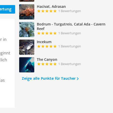
Hacivat, Adrasan
ertung
1 Bewertungen
Bodrum - Turgutreis, Catal Ada - Cavern
Reef
1 Bewertungen
r in
Incekum
1 Bewertungen
eginnt
lich
The Canyon
1 Bewertungen
Zeige alle Punkte für Taucher
das