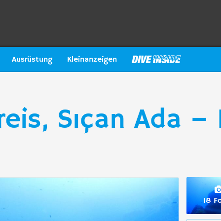
Ausrüstung
Kleinanzeigen
reis, Sıçan Ada –
18 F