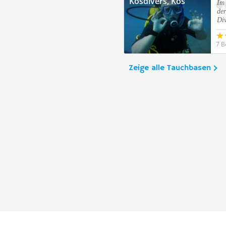
Kosdivers, Kos
Im
de
Div
7 B
Zeige alle Tauchbasen