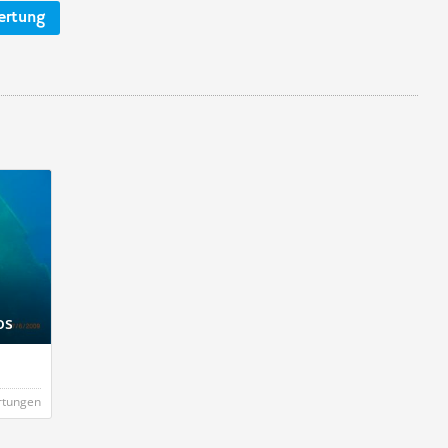
ertung
os
rtungen