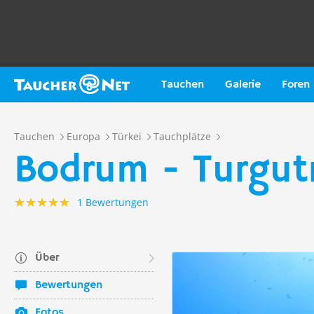
Tauchen
Galerie
Foren
Tauchen
Europa
Türkei
Tauchplätze
Bodrum - Turgut
1 Bewertungen
Über
Bewertungen
Fotos