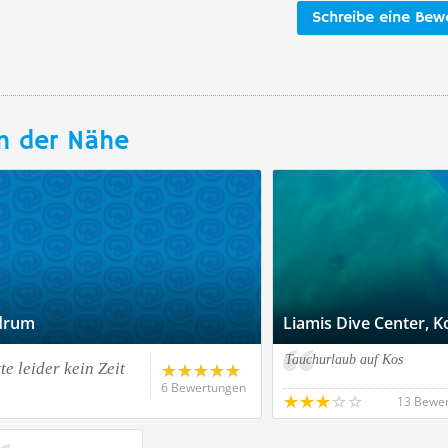
Schreibe eine Bew
n der Nähe
odrum
Liamis Dive Center, K
Tauchurlaub auf Kos
e leider kein Zeit
6 Bewertungen
13 Bewe