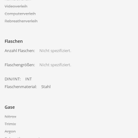
Videoverleih
Computerverleih
Rebreatherverleih
Flaschen
Anzahl Flaschen:
NIcht spezifiziert.
Flaschengrößen:
NIcht spezifiziert.
DIN/INT:
INT
Flaschenmaterial:
Stahl
Gase
Nitrox
Trimix
Argon