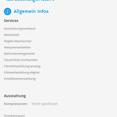
Allgemein Infos
Services
Ausrüstungsverkauf
Werkstatt
Regler-Revisionen
Neoprenarbeiten
Behindertengerecht
Tauchclub vorhanden
Filmentwicklung analog
Filmentwicklung digital
Kreditkartenzahlung
Ausstattung
Kompressoren:
NIcht spezifiziert.
Trockenraum