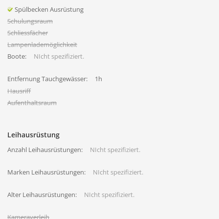
Spülbecken Ausrüstung
Schulungsraum
Schliessfächer
Lampenlademöglichkeit
Boote:
NIcht spezifiziert.
Entfernung Tauchgewässer:
1h
Hausriff
Aufenthaltsraum
Leihausrüstung
Anzahl Leihausrüstungen:
NIcht spezifiziert.
Marken Leihausrüstungen:
NIcht spezifiziert.
Alter Leihausrüstungen:
NIcht spezifiziert.
Kameraverleih