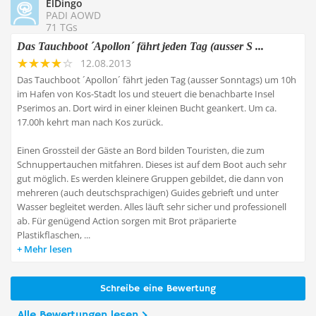
ElDingo
PADI AOWD
71 TGs
Das Tauchboot ´Apollon´ fährt jeden Tag (ausser S ...
12.08.2013
Das Tauchboot ´Apollon´ fährt jeden Tag (ausser Sonntags) um 10h
im Hafen von Kos-Stadt los und steuert die benachbarte Insel
Pserimos an. Dort wird in einer kleinen Bucht geankert. Um ca.
17.00h kehrt man nach Kos zurück.
Einen Grossteil der Gäste an Bord bilden Touristen, die zum
Schnuppertauchen mitfahren. Dieses ist auf dem Boot auch sehr
gut möglich. Es werden kleinere Gruppen gebildet, die dann von
mehreren (auch deutschsprachigen) Guides gebrieft und unter
Wasser begleitet werden. Alles läuft sehr sicher und professionell
ab. Für genügend Action sorgen mit Brot präparierte
Plastikflaschen, ...
Mehr lesen
Schreibe eine Bewertung
Alle Bewertungen lesen