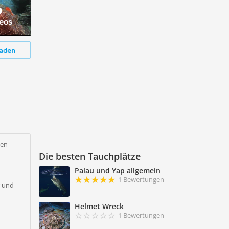
deos
aden
nen
Die besten Tauchplätze
Palau und Yap allgemein
1 Bewertungen
r und
Helmet Wreck
1 Bewertungen