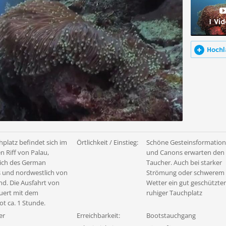
1 Vi
Hochl
hplatz befindet sich im
Örtlichkeit / Einstieg:
Schöne Gesteinsformatio
n Riff von Palau,
und Canons erwarten den
ich des German
Taucher. Auch bei starker
 und nordwestlich von
Strömung oder schwerem
nd. Die Ausfahrt von
Wetter ein gut geschützte
uert mit dem
ruhiger Tauchplatz
t ca. 1 Stunde.
er
Erreichbarkeit:
Bootstauchgang