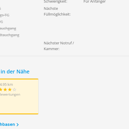
Schwierigkeit:
Für Anfänger
G
Nächste
Füllmöglichkeit:
gs-TG
TG
tauchgang
dtauchgang
Nächster Notruf /
Kammer:
in der Nähe
4.95 km
Bewertungen
chbasen