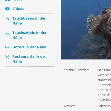
Videos
Tauchbasen in der
Nähe
Tauchsafaris in der
Nähe
Hotels in der Nähe
Restaurants in der
Nähe
Anfahrt / Anreise:
Der Tauc
westliche
südwestl
Channels
Carp Isla
Koror da
Speedboo
Wasser:
Salzwass