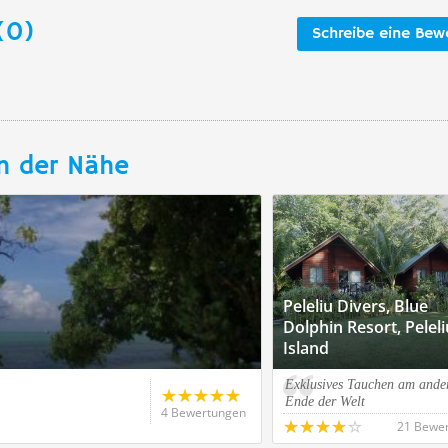
(0)
Schreibe eine Bew
n der Nähe
Peleliu Divers, Blue
Dolphin Resort, Peleli
Island
Exklusives Tauchen am ande
Ende der Welt
4 Bewertungen
21 Bewe