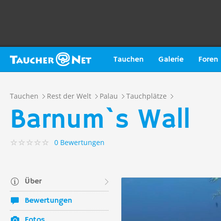
Tauchen
Galerie
Foren
Tauchen
Rest der Welt
Palau
Tauchplätze
Barnum`s Wall
0 Bewertungen
Über
Bewertungen
Fotos