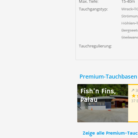
Max. Tiefe:
15-40m
Tauchgangstyp:
Wrack-T
Strömun
Höhlen-
Bergsee
Steilwan
Tauchregulierung:
Premium-Tauchbasen 
Fish'n Fins,
3
Palau
37 
Zeige alle Premium-Tau