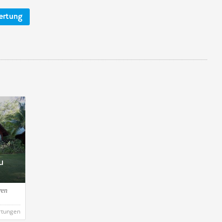
ertung
u
ren
rtungen