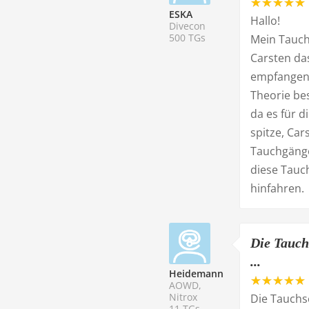
ESKA
Hallo!
Divecon
500 TGs
Mein Tauch
Carsten da
empfangen 
Theorie bes
da es für d
spitze, Ca
Tauchgänge
diese Tauc
hinfahren.
Die Tauch
...
Heidemann
AOWD,
Nitrox
Die Tauchs
11 TGs