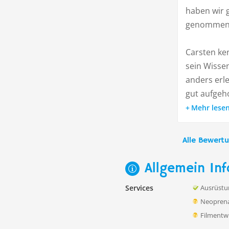
haben wir 
genommen
Carsten ken
sein Wissen
anders erle
gut aufgeho
Mehr lese
Alle Bewert
Allgemein Inf
Services
Ausrüstu
Neoprena
Filmentw