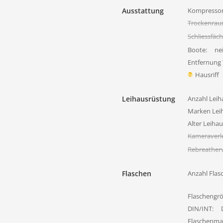
Ausstattung
Kompressor
Trockenra
Schliessfäc
Boote:
ne
Entfernung
Hausriff
Leihausrüstung
Anzahl Leih
Marken Lei
Alter Leiha
Kameraverl
Rebreatherv
Flaschen
Anzahl Flas
Flaschengr
DIN/INT:
Flaschenmat