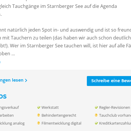
gleich Tauchgänge im Starnberger See auf die Agenda
.
nt natürlich jeden Spot in- und auswendig und ist so freund
 mit Tauchern zu teilen (das haben wir auch schon deutlich
bt!). Wer im Starnberger See tauchen will, ist hier auf alle Fä
ben ...
n
ungen lesen
Schreibe eine Bew
os
ngsverkauf
Werkstatt
Regler-Revisionen
rbeiten
Behindertengerecht
Tauchclub vorha
icklung analog
Filmentwicklung digital
Kreditkartenzahl