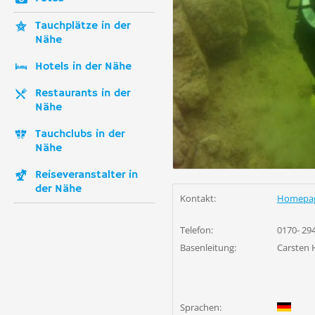
Tauchplätze in der
Nähe
Hotels in der Nähe
Restaurants in der
Nähe
Tauchclubs in der
Nähe
Reiseveranstalter in
der Nähe
Kontakt:
Homepa
Telefon:
0170- 29
Basenleitung:
Carsten
Sprachen: