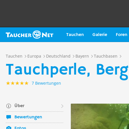
Tauchen
Galerie
Foren
Tauchen
Europa
Deutschland
Bayern
Tauchbasen
Tauchperle, Ber
7 Bewertungen
Über
Bewertungen
Fotos