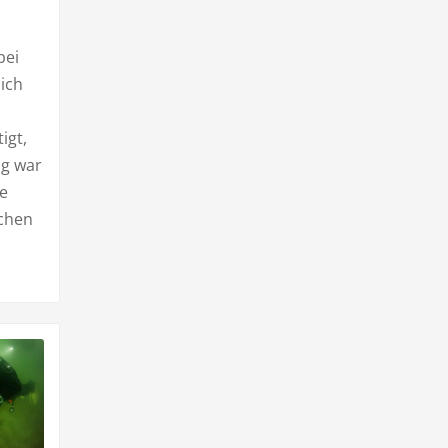
bei
ich
igt,
ng war
le
uchen