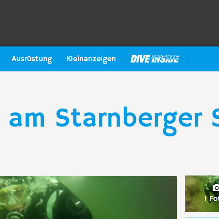
Ausrüstung
Kleinanzeigen
g am Starnberger 
1 Fo