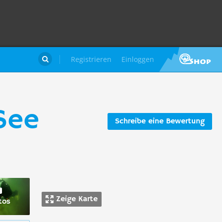
Registrieren
Einloggen

See
Schreibe eine Bewertung
Zeige Karte
tos