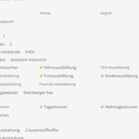
Trimix
Argon
support
1
es:
2
s-Verbände:
PADI
bis:
Assistant Instructor
ertauchen
Nitroxausbildung
TEK-Ausbildung
ausbildung
Fotoausbildung
Kinderausbildung
nausbildung
Pool für Ausbildung
sgewässer:
Starnberger See
ouren
Tagestouren
Mehrtagestouren
uchen
usstattung:
2 Sauerstoffkoffer
fe Ausrüstung