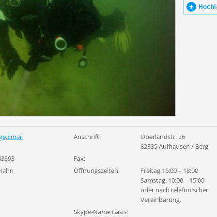
Hochl
ge
,
Email
Anschrift:
Oberlandstr. 26
82335 Aufhausen / Berg
43393
Fax:
 Hahn
Öffnungszeiten:
Freitag 16:00 – 18:00
Samstag: 10:00 – 15:00
oder nach telefonischer
Vereinbarung.
Skype-Name Basis: