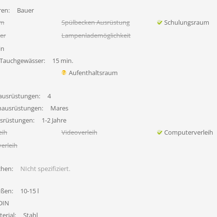
en:
Bauer
um
Spülbecken Ausrüstung
Schulungsraum
her
Lampenlademöglichkeit
in
 Tauchgewässer:
15 min.
Aufenthaltsraum
ausrüstungen:
4
hausrüstungen:
Mares
usrüstungen:
1-2 Jahre
eih
Videoverleih
Computerverleih
erleih
chen:
NIcht spezifiziert.
ößen:
10-15 l
DIN
erial:
Stahl