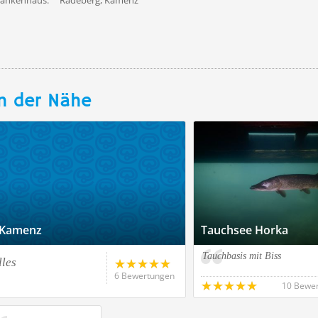
rankenhaus:
Radeberg, Kamenz
n der Nähe
 Kamenz
Tauchsee Horka
Tauchbasis mit Biss
lles
6 Bewertungen
10 Bewe