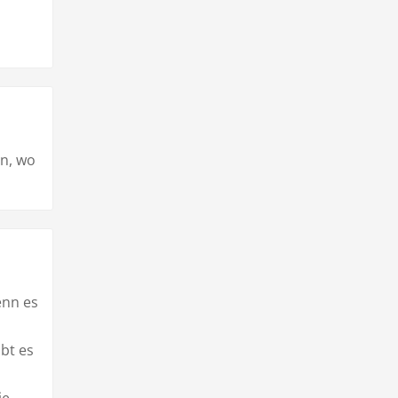
on, wo
enn es
bt es