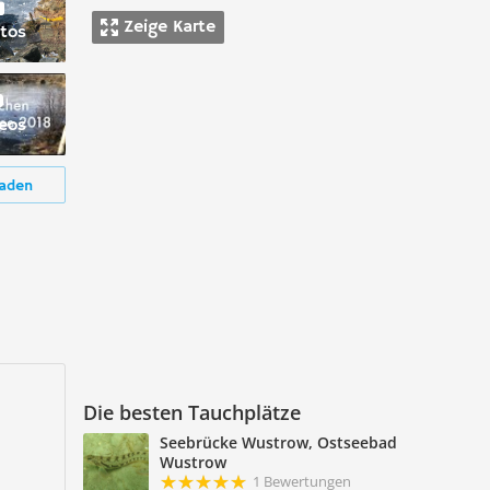
Zeige Karte
tos
deos
aden
Die besten Tauchplätze
Seebrücke Wustrow, Ostseebad
Wustrow
1 Bewertungen