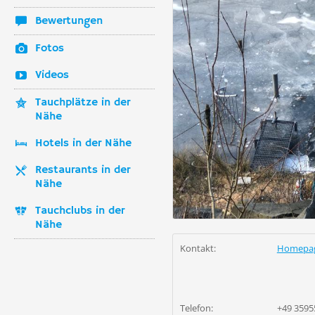
Bewertungen
Fotos
Videos
Tauchplätze in der
Nähe
Hotels in der Nähe
Restaurants in der
Nähe
Tauchclubs in der
Nähe
Kontakt:
Homepa
Telefon:
+49 3595