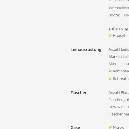
Schliessfäc
Boote:
NIc
Entfernung
Hausriff
Leihausrüstung
Anzahl Leih
Marken Lei
Alter Leiha
Kamerave
Rebreath
Flaschen
Anzahl Flas
Flaschengr
DIN/INT:
Flaschenmat
Gase
Nitrox