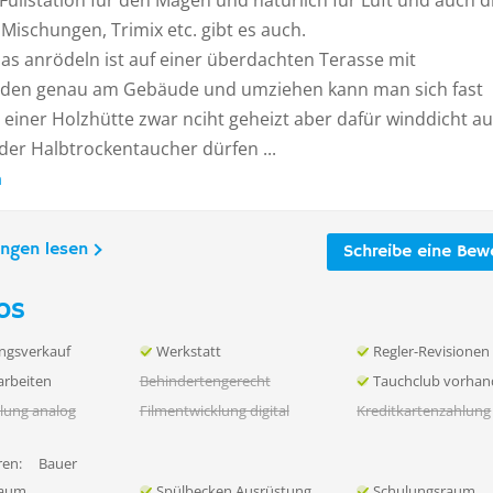
 Füllstation für den Magen und natürlich für Luft und auch d
Mischungen, Trimix etc. gibt es auch.
 das anrödeln ist auf einer überdachten Terasse mit
den genau am Gebäude und umziehen kann man sich fast
 einer Holzhütte zwar nciht geheizt aber dafür winddicht a
der Halbtrockentaucher dürfen ...
n
ungen lesen
Schreibe eine Bew
os
ngsverkauf
Werkstatt
Regler-Revisionen
rbeiten
Behindertengerecht
Tauchclub vorha
lung analog
Filmentwicklung digital
Kreditkartenzahlung
en:
Bauer
raum
Spülbecken Ausrüstung
Schulungsraum