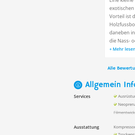
Eine kleine
exotischen 
Vorteil ist
Holzfussbo
daneben in
die Nass- o
Mehr lese
Alle Bewert
Allgemein Inf
Services
Ausrüstu
Neoprena
Filmentwick
Ausstattung
Kompressor
Trocken