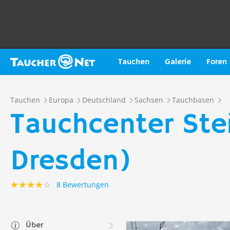
Tauchen
Galerie
Foren
Tauchen
Europa
Deutschland
Sachsen
Tauchbasen
Tauchcenter Ste
Dresden)
8 Bewertungen
Über