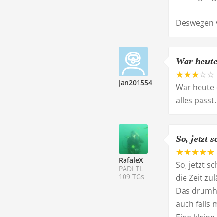
Deswegen v
War heute 
Jan201554
War heute d
alles passt
So, jetzt 
RafaleX
So, jetzt s
PADI TL
109 TGs
die Zeit zul
Das drumhe
auch falls m