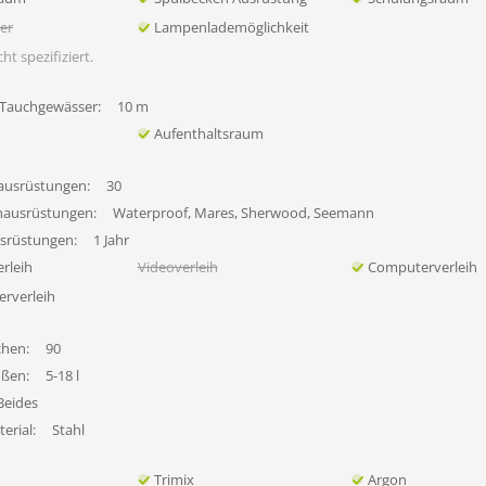
her
Lampenlademöglichkeit
ht spezifiziert.
 Tauchgewässer:
10 m
Aufenthaltsraum
ausrüstungen:
30
hausrüstungen:
Waterproof, Mares, Sherwood, Seemann
usrüstungen:
1 Jahr
rleih
Videoverleih
Computerverleih
erverleih
chen:
90
ößen:
5-18 l
Beides
erial:
Stahl
Trimix
Argon