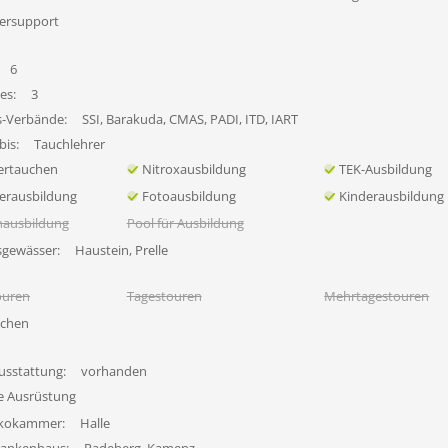
ersupport
6
es:
3
s-Verbände:
SSI, Barakuda, CMAS, PADI, ITD, IART
bis:
Tauchlehrer
ertauchen
Nitroxausbildung
TEK-Ausbildung
erausbildung
Fotoausbildung
Kinderausbildung
nausbildung
Pool für Ausbildung
sgewässer:
Haustein, Prelle
ouren
Tagestouren
Mehrtagestouren
uchen
usstattung:
vorhanden
fe Ausrüstung
ekokammer:
Halle