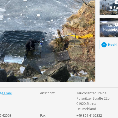
6 Fo
1 Vi
Hochl
ge
,
Email
Anschrift:
Tauchcenter Steina
Pulsnitzer Straße 22b
01920 Steina
Deutschland
5 42593
Fax:
+49 351 4162332